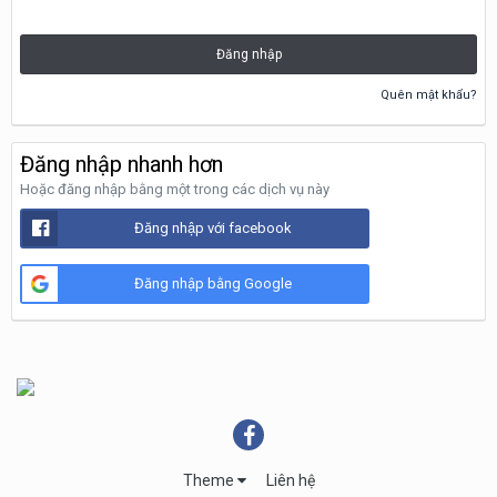
Đăng nhập
Quên mật khẩu?
Đăng nhập nhanh hơn
Hoặc đăng nhập bằng một trong các dịch vụ này
Đăng nhập với facebook
Đăng nhập bằng Google
Theme
Liên hệ