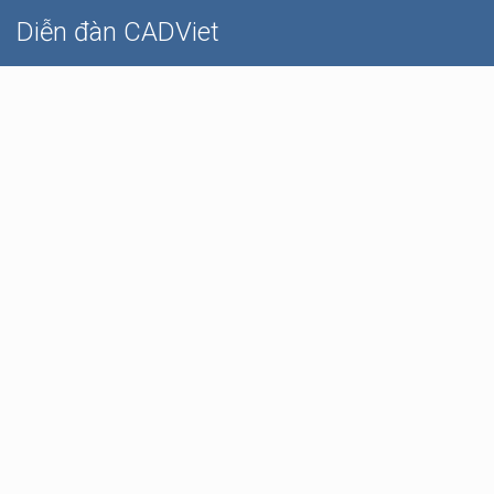
Diễn đàn CADViet