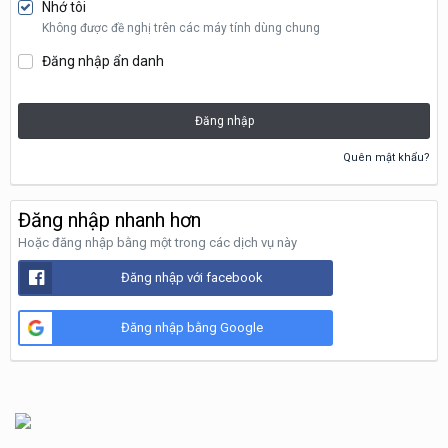
Nhớ tôi
Không được đề nghị trên các máy tính dùng chung
Đăng nhập ẩn danh
Đăng nhập
Quên mật khẩu?
Đăng nhập nhanh hơn
Hoặc đăng nhập bằng một trong các dịch vụ này
Đăng nhập với facebook
Đăng nhập bằng Google