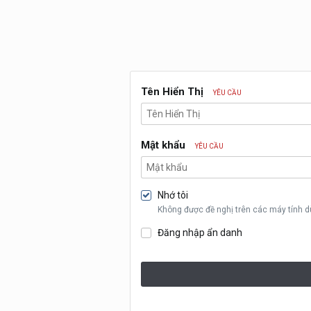
Tên Hiển Thị
YÊU CẦU
Mật khẩu
YÊU CẦU
Nhớ tôi
Không được đề nghị trên các máy tính 
Đăng nhập ẩn danh