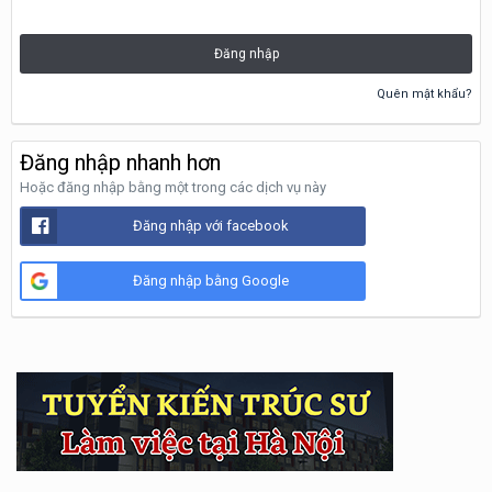
Đăng nhập
Quên mật khẩu?
Đăng nhập nhanh hơn
Hoặc đăng nhập bằng một trong các dịch vụ này
Đăng nhập với facebook
Đăng nhập bằng Google