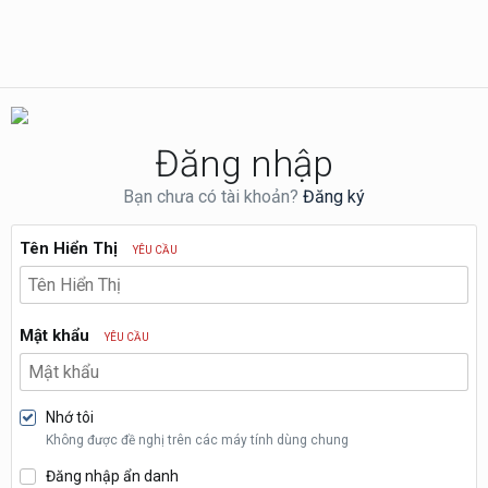
Đăng nhập
Bạn chưa có tài khoản?
Đăng ký
Tên Hiển Thị
YÊU CẦU
Mật khẩu
YÊU CẦU
Nhớ tôi
Không được đề nghị trên các máy tính dùng chung
Đăng nhập ẩn danh