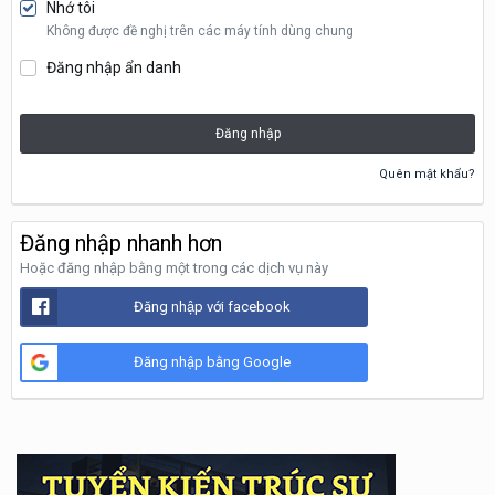
Nhớ tôi
Không được đề nghị trên các máy tính dùng chung
Đăng nhập ẩn danh
Đăng nhập
Quên mật khẩu?
Đăng nhập nhanh hơn
Hoặc đăng nhập bằng một trong các dịch vụ này
Đăng nhập với facebook
Đăng nhập bằng Google