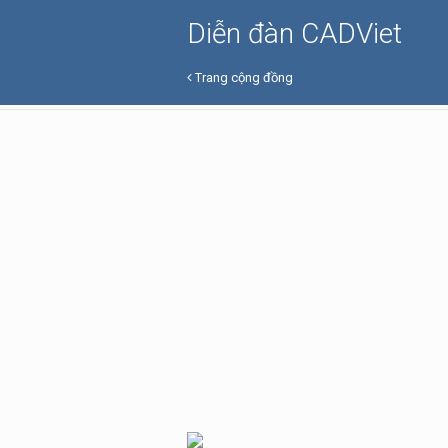
Diễn đàn CADViet
Trang cộng đồng