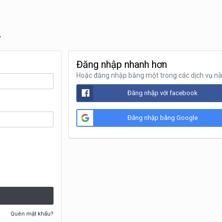
ý
Đăng nhập nhanh hơn
Hoặc đăng nhập bằng một trong các dịch vụ n
Đăng nhập với facebook
Đăng nhập bằng Google
Quên mật khẩu?