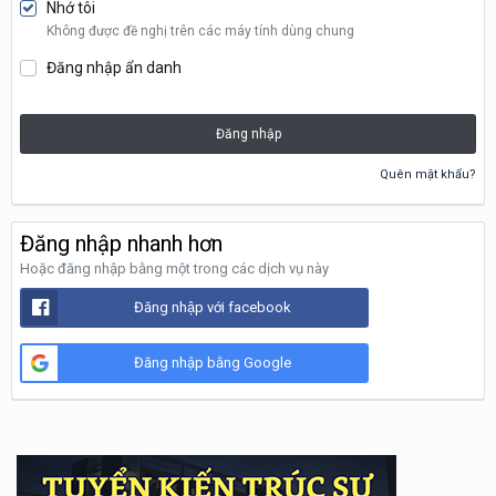
Nhớ tôi
Không được đề nghị trên các máy tính dùng chung
Đăng nhập ẩn danh
Đăng nhập
Quên mật khẩu?
Đăng nhập nhanh hơn
Hoặc đăng nhập bằng một trong các dịch vụ này
Đăng nhập với facebook
Đăng nhập bằng Google