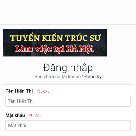
Đăng nhập
Bạn chưa có tài khoản?
Đăng ký
Tên Hiển Thị
YÊU CẦU
Mật khẩu
YÊU CẦU