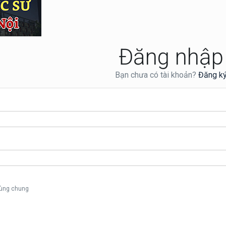
Đăng nhập
Bạn chưa có tài khoản?
Đăng k
dùng chung