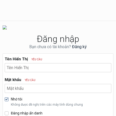
Đăng nhập
Bạn chưa có tài khoản?
Đăng ký
Tên Hiển Thị
YÊU CẦU
Mật khẩu
YÊU CẦU
Nhớ tôi
Không được đề nghị trên các máy tính dùng chung
Đăng nhập ẩn danh