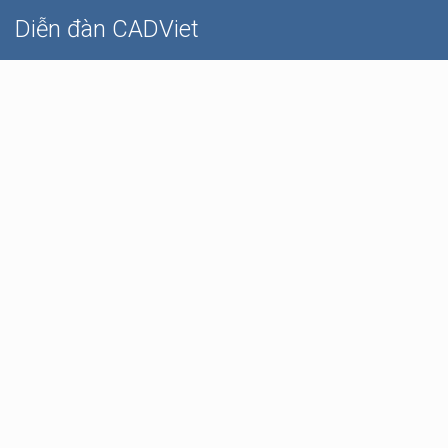
Diễn đàn CADViet