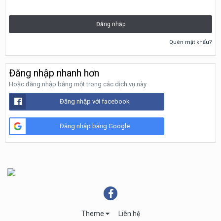
Đăng nhập
Quên mật khẩu?
Đăng nhập nhanh hơn
Hoặc đăng nhập bằng một trong các dịch vụ này
Đăng nhập với facebook
Đăng nhập bằng Google
Theme
Liên hệ