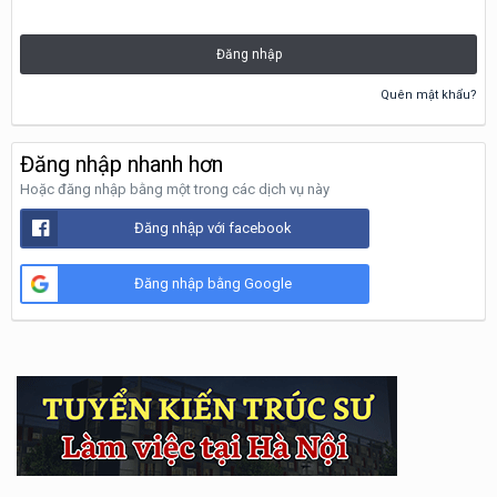
Đăng nhập
Quên mật khẩu?
Đăng nhập nhanh hơn
Hoặc đăng nhập bằng một trong các dịch vụ này
Đăng nhập với facebook
Đăng nhập bằng Google