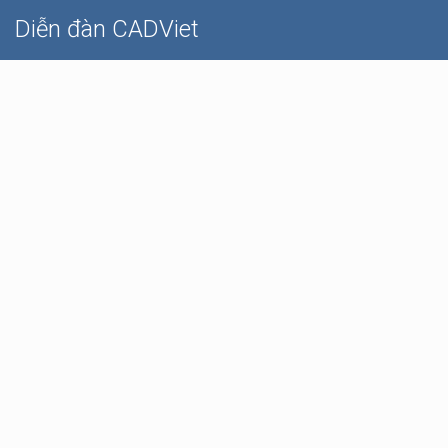
Diễn đàn CADViet