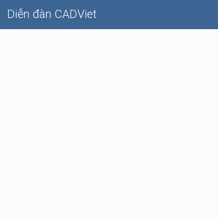
Diễn đàn CADViet