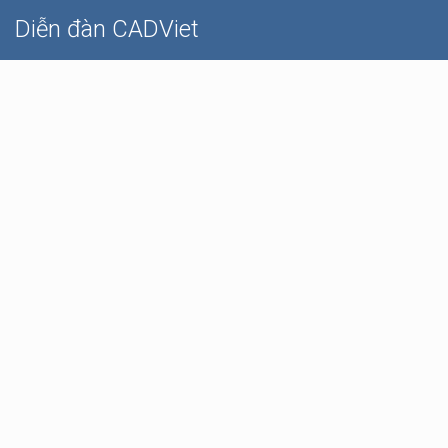
Diễn đàn CADViet