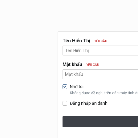
Tên Hiển Thị
YÊU CẦU
Mật khẩu
YÊU CẦU
Nhớ tôi
Không được đề nghị trên các máy tính 
Đăng nhập ẩn danh