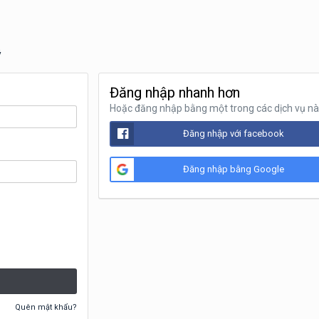
ý
Đăng nhập nhanh hơn
Hoặc đăng nhập bằng một trong các dịch vụ n
Đăng nhập với facebook
Đăng nhập bằng Google
Quên mật khẩu?