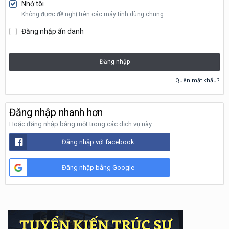
Nhớ tôi
Không được đề nghị trên các máy tính dùng chung
Đăng nhập ẩn danh
Đăng nhập
Quên mật khẩu?
Đăng nhập nhanh hơn
Hoặc đăng nhập bằng một trong các dịch vụ này
Đăng nhập với facebook
Đăng nhập bằng Google