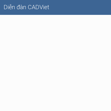
Diễn đàn CADViet