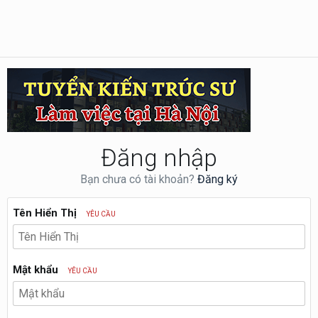
Đăng nhập
Bạn chưa có tài khoản?
Đăng ký
Tên Hiển Thị
YÊU CẦU
Mật khẩu
YÊU CẦU