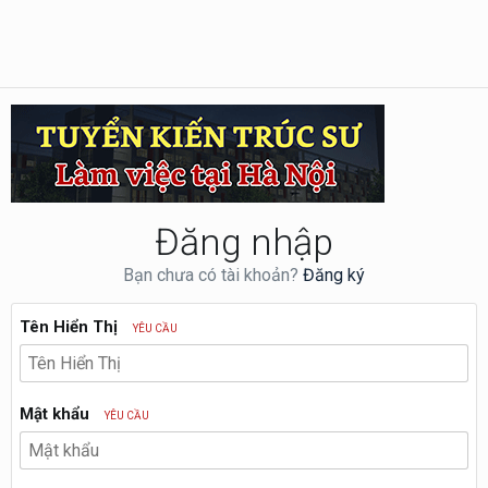
Đăng nhập
Bạn chưa có tài khoản?
Đăng ký
Tên Hiển Thị
YÊU CẦU
Mật khẩu
YÊU CẦU