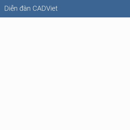
Diễn đàn CADViet