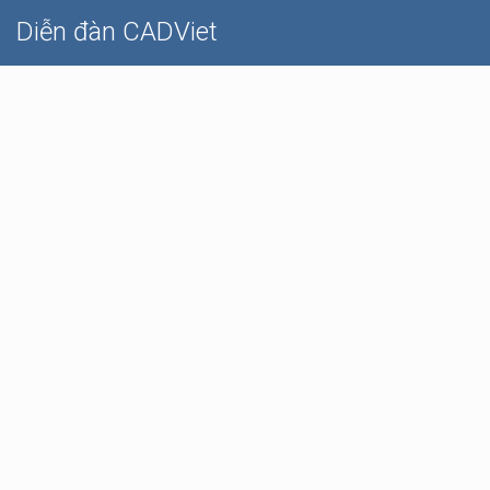
Diễn đàn CADViet