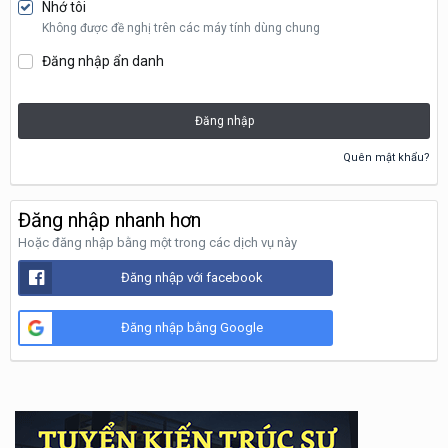
Nhớ tôi
Không được đề nghị trên các máy tính dùng chung
Đăng nhập ẩn danh
Đăng nhập
Quên mật khẩu?
Đăng nhập nhanh hơn
Hoặc đăng nhập bằng một trong các dịch vụ này
Đăng nhập với facebook
Đăng nhập bằng Google