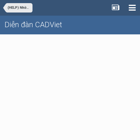
(HELP) Nhờ viết lisp cộng lý trình trắc ngang
Diễn đàn CADViet