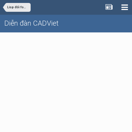
Lisp đổi font text nọ sang font text kia !
Diễn đàn CADViet