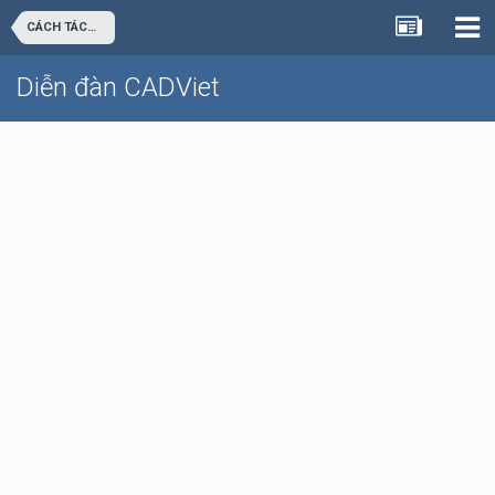
CÁCH TÁCH CÁC BẢN VẼ BÊN MODEL RA MỘT FILE MỚI
Diễn đàn CADViet