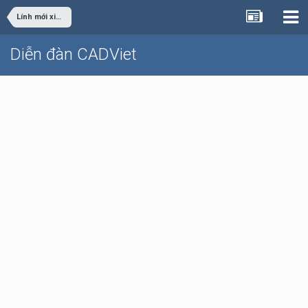
Lính mới xin hỏi 2 lisp đơn giản?
Diễn đàn CADViet