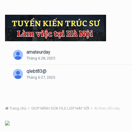
amateurday
Tháng 6 28, 2025
qlebt83@
Tháng 6 27, 2025
Trang chủ
GIÚP MÌNH SỬA FILE LISP NÀY VỚI
Ai theo dõi này