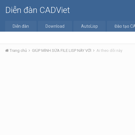
Diễn đàn CADViet
Diễn đàn
Download
AutoLisp
Đào tạo C
Trang chủ
GIÚP MÌNH SỬA FILE LISP NÀY VỚI
Ai theo dõi này