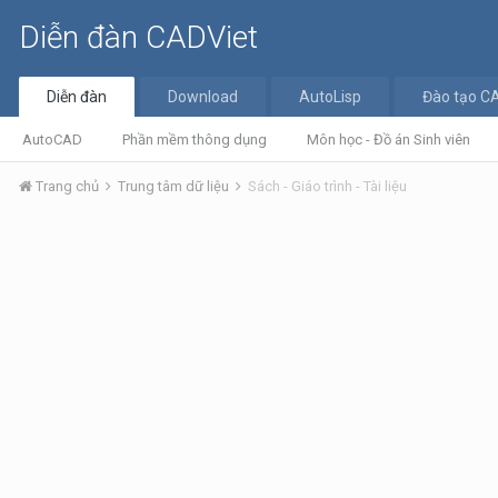
Diễn đàn CADViet
Diễn đàn
Download
AutoLisp
Đào tạo C
AutoCAD
Phần mềm thông dụng
Môn học - Đồ án Sinh viên
Trang chủ
Trung tâm dữ liệu
Sách - Giáo trình - Tài liệu