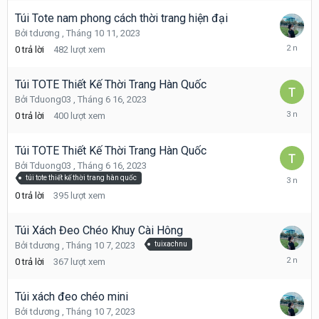
Túi Tote nam phong cách thời trang hiện đại
Bởi
tdương
,
Tháng 10 11, 2023
Tháng
0
trả lời
482
lượt xem
10
11,
2023
Túi TOTE Thiết Kế Thời Trang Hàn Quốc
Bởi
Tduong03
,
Tháng 6 16, 2023
Tháng
0
trả lời
400
lượt xem
6
16,
2023
Túi TOTE Thiết Kế Thời Trang Hàn Quốc
Bởi
Tduong03
,
Tháng 6 16, 2023
Tháng
túi tote thiết kế thời trang hàn quốc
6
0
trả lời
395
lượt xem
16,
2023
Túi Xách Đeo Chéo Khuy Cài Hông
Bởi
tdương
,
Tháng 10 7, 2023
tuixachnu
Tháng
0
trả lời
367
lượt xem
10
7,
2023
Túi xách đeo chéo mini
Bởi
tdương
,
Tháng 10 7, 2023