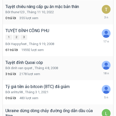
2022
Tuyệt chiêu nâng cấp gu ăn mặc bản thân
Bởi
thune123
,
Tháng 11 10, 2022
Tháng
0
trả lời
355
lượt xem
11
10,
2022
TUYỆT ĐỈNH CÔNG PHU
1
2
3
Tháng
Bởi
Happyfeet
,
Tháng 9 19, 2008
1
14,
61
trả lời
19592
lượt xem
2009
Tuyệt đỉnh Quoai cóp
Bởi
dinh van quyet
,
Tháng 4 8, 2008
Tháng
3
trả lời
2178
lượt xem
4
14,
2008
Tỷ giá tiền ảo bitcoin (BTC) đã giảm
Bởi
anhtu98
,
Tháng 3 1, 2021
Tháng
0
trả lời
483
lượt xem
3
1,
2021
Ukraine dừng dòng chảy đường ống dẫn dầu của
Nga