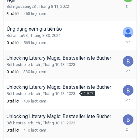
Tháng
Bởi
ngocsang23
,
Tháng 8 11, 2022
8
3
trả lời
465
lượt xem
11,
2022
Ứng dụng xem giá tiền ảo
Bởi
anhtu98
,
Tháng 3 30, 2021
Tháng
0
trả lời
569
lượt xem
3
30,
2021
Unlocking Literary Magic: Bestsellerliste Bücher
Bởi
bestsellerbuch
,
Tháng 10 13, 2023
Tháng
0
trả lời
330
lượt xem
10
13,
2023
Unlocking Literary Magic: Bestsellerliste Bücher
Bởi
bestsellerbuch
,
Tháng 10 13, 2023
giải trí
Tháng
0
trả lời
439
lượt xem
10
13,
2023
Unlocking Literary Magic: Bestsellerliste Bücher
Bởi
bestsellerbuch
,
Tháng 10 13, 2023
Tháng
0
trả lời
410
lượt xem
10
13,