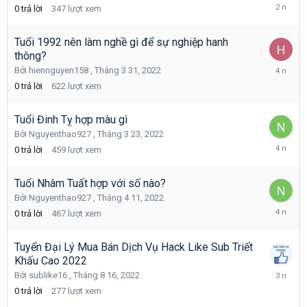
Tháng
0
trả lời
347
lượt xem
10
7,
2023
Tuổi 1992 nên làm nghề gì để sự nghiệp hanh
thông?
Tháng
Bởi
hiennguyen158
,
Tháng 3 31, 2022
3
0
trả lời
622
lượt xem
31,
2022
Tuổi Đinh Tỵ hợp màu gì
Bởi
Nguyenthao927
,
Tháng 3 23, 2022
Tháng
0
trả lời
459
lượt xem
3
23,
2022
Tuổi Nhâm Tuất hợp với số nào?
Bởi
Nguyenthao927
,
Tháng 4 11, 2022
Tháng
0
trả lời
467
lượt xem
4
11,
2022
Tuyển Đại Lý Mua Bán Dịch Vụ Hack Like Sub Triết
Khấu Cao 2022
Tháng
Bởi
sublike16
,
Tháng 8 16, 2022
8
0
trả lời
277
lượt xem
16,