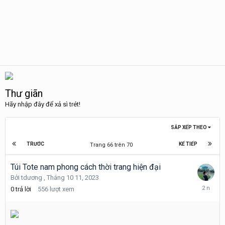
Thư giãn
Hãy nhập đây để xả sì trét!
SẮP XẾP THEO
TRƯỚC
KẾ TIẾP
Trang 66 trên 70
Túi Tote nam phong cách thời trang hiện đại
Bởi
tdương
,
Tháng 10 11, 2023
Tháng
0
trả lời
556
lượt xem
10
11,
2023