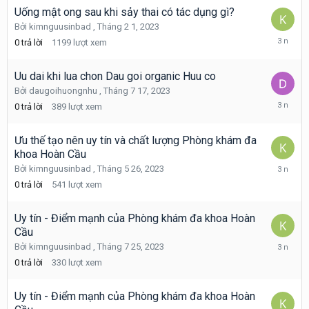
2023
Uống mật ong sau khi sảy thai có tác dụng gì?
Bởi
kimnguusinbad
,
Tháng 2 1, 2023
Tháng
0
trả lời
1199
lượt xem
2
1,
2023
Uu dai khi lua chon Dau goi organic Huu co
Bởi
daugoihuongnhu
,
Tháng 7 17, 2023
Tháng
0
trả lời
389
lượt xem
7
17,
2023
Ưu thế tạo nên uy tín và chất lượng Phòng khám đa
khoa Hoàn Cầu
Tháng
Bởi
kimnguusinbad
,
Tháng 5 26, 2023
5
0
trả lời
541
lượt xem
26,
2023
Uy tín - Điểm mạnh của Phòng khám đa khoa Hoàn
Cầu
Tháng
Bởi
kimnguusinbad
,
Tháng 7 25, 2023
7
0
trả lời
330
lượt xem
25,
2023
Uy tín - Điểm mạnh của Phòng khám đa khoa Hoàn