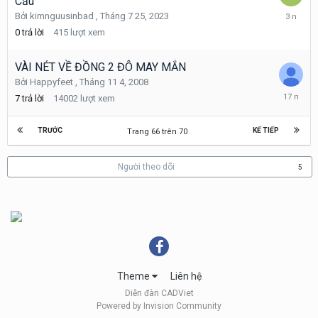
Cầu
Tháng
Bởi
kimnguusinbad
,
Tháng 7 25, 2023
7
0
trả lời
415
lượt xem
25,
2023
VÀI NÉT VỀ ĐỒNG 2 ĐÔ MAY MẮN
Bởi
Happyfeet
,
Tháng 11 4, 2008
Tháng
7
trả lời
14002
lượt xem
11
21,
2008
TRƯỚC
KẾ TIẾP
Trang 66 trên 70
Người theo dõi
5
Theme
Liên hệ
Diễn đàn CADViet
Powered by Invision Community