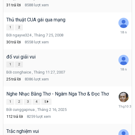
5,
31
trả lời
8588
lượt xem
2008
Thủ thuật CUA gái qua mạng
1
2
Tháng
Bởi
ngayve324
,
Tháng 7 25, 2008
8
1,
30
trả lời
8558
lượt xem
2008
đố vui giải vui
1
2
Tháng
Bởi
conghaice
,
Tháng 11 27, 2007
1
23,
25
trả lời
8386
lượt xem
2008
Nghe Nhạc Bằng Thơ - Ngâm Nga Thơ & Đọc Thơ
1
2
3
4
5
Tháng
Bởi
cunggapnua
,
Tháng 2 16, 2025
10
3,
112
trả lời
8259
lượt xem
2025
Trắc nghiệm vui