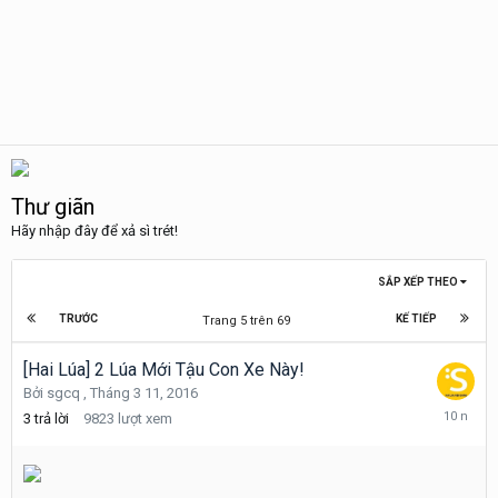
Thư giãn
Hãy nhập đây để xả sì trét!
SẮP XẾP THEO
TRƯỚC
KẾ TIẾP
Trang 5 trên 69
[Hai Lúa] 2 Lúa Mới Tậu Con Xe Này!
Bởi
sgcq
,
Tháng 3 11, 2016
Tháng
3
trả lời
9823
lượt xem
3
18,
2016