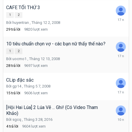
CAFE TỐI THỨ 3
1
2
Tháng
Bởi
huyentran
,
Tháng 12 2, 2008
12
12,
29
trả lời
9820
lượt xem
2008
10 tiêu chuẩn chọn vợ - các bạn nữ thấy thế nào?
1
2
Tháng
Bởi
uocmo1
,
Tháng 12 13, 2008
3
21,
28
trả lời
9697
lượt xem
2009
CLip đặc sắc
Bởi
gp14
,
Tháng 5 7, 2008
Tháng
15
trả lời
9606
lượt xem
7
4,
2009
[Hội Hai Lúa] 2 Lúa Vẽ ... Ghi! (Có Video Tham
Khảo)
Tháng
Bởi
sgcq
,
Tháng 3 28, 2016
3
4
trả lời
9604
lượt xem
30,