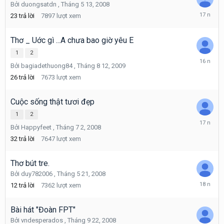
Bởi
duongsatdn
,
Tháng 5 13, 2008
Tháng
23
trả lời
7897
lượt xem
9
24,
2008
Thơ _ Uớc gì ...A chưa bao giờ yêu E
1
2
Tháng
Bởi
bagiadethuong84
,
Tháng 8 12, 2009
8
21,
26
trả lời
7673
lượt xem
2009
Cuộc sống thật tươi đẹp
1
2
Tháng
Bởi
Happyfeet
,
Tháng 7 2, 2008
9
21,
32
trả lời
7647
lượt xem
2008
Thơ bút tre.
Bởi
duy782006
,
Tháng 5 21, 2008
Tháng
12
trả lời
7362
lượt xem
7
28,
2008
Bài hát "Đoàn FPT"
Bởi
vndesperados
,
Tháng 9 22, 2008