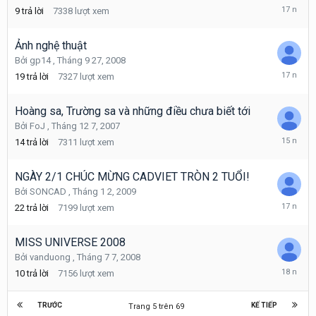
Tháng
9
trả lời
7338
lượt xem
9
26,
2008
Ảnh nghệ thuật
Bởi
gp14
,
Tháng 9 27, 2008
Tháng
19
trả lời
7327
lượt xem
2
15,
2009
Hoàng sa, Trường sa và những điều chưa biết tới
Bởi
FoJ
,
Tháng 12 7, 2007
Tháng
14
trả lời
7311
lượt xem
7
21,
2011
NGÀY 2/1 CHÚC MỪNG CADVIET TRÒN 2 TUỔI!
Bởi
SONCAD
,
Tháng 1 2, 2009
Tháng
22
trả lời
7199
lượt xem
1
12,
2009
MISS UNIVERSE 2008
Bởi
vanduong
,
Tháng 7 7, 2008
Tháng
10
trả lời
7156
lượt xem
7
9,
2008
TRƯỚC
KẾ TIẾP
Trang 5 trên 69