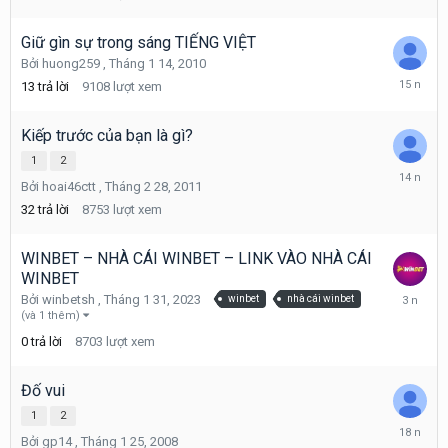
5
19,
2019
Giữ gìn sự trong sáng TIẾNG VIỆT
Bởi
huong259
,
Tháng 1 14, 2010
Tháng
13
trả lời
9108
lượt xem
8
16,
2010
Kiếp trước của bạn là gì?
1
2
Tháng
Bởi
hoai46ctt
,
Tháng 2 28, 2011
12
24,
32
trả lời
8753
lượt xem
2011
WINBET – NHÀ CÁI WINBET – LINK VÀO NHÀ CÁI
WINBET
Tháng
Bởi
winbetsh
,
Tháng 1 31, 2023
winbet
nhà cái winbet
1
(và 1 thêm)
31,
0
trả lời
8703
lượt xem
2023
Đố vui
1
2
Tháng
Bởi
gp14
,
Tháng 1 25, 2008
6