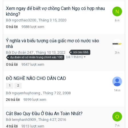
2016
Xem ngay để biết vợ chồng Canh Ngọ có hợp nhau
không?
Tháng
Bởi
ngocthao3200
,
Tháng 3 15, 2020
3
0
trả lời
9588
lượt xem
15,
2020
Ý nghĩa và biểu tượng của giấc mơ có nước vào
nhà
Tháng
Bởi
Dự đoán 247
,
Tháng 10 13, 2022
soi cau 666
10
(và 1 thêm)
dự đoán xổ số miền trung chính xác 100
13,
0
trả lời
9547
lượt xem
2022
ĐỒ NGHỀ NÀO CHO DÂN CAD
1
2
Tháng
Bởi
nguyenhuyhoang
,
Tháng 7 22, 2008
4
27,
26
trả lời
9399
lượt xem
2012
Cắt Bao Quy Đầu Ở Đâu An Toàn Nhất?
Bởi
lemyhanh0909
,
Tháng 4 27, 2016
Tháng
4
trả lời
9313
lượt xem