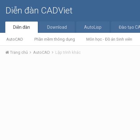
Diễn đàn CADViet
Diễn đàn
Download
AutoLisp
Đào tạo C
AutoCAD
Phần mềm thông dụng
Môn học - Đồ án Sinh viên
Trang chủ
AutoCAD
Lập trình khác