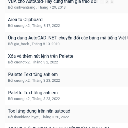
VBA cho AutoCad-Hãy cùng tham gia trao đổi
1
2
3
Bởi
dinhvantrang
,
Tháng 7 29, 2013
Area to Clipboard
Bởi
cuongtk2
,
Tháng 8 17, 2022
Ứng dụng AutoCAD .NET: chuyển đổi các bảng mã tiếng Việt
Bởi
gia_bach
,
Tháng 8 10, 2010
Xóa và thêm nút lệnh trên Palette
Bởi
cuongtk2
,
Tháng 3 2, 2022
Palette Text tặng anh em
Bởi
cuongtk2
,
Tháng 3 23, 2022
Palette Text tặng anh em
Bởi
cuongtk2
,
Tháng 3 23, 2022
Tool ứng dụng trên nền autocad
Bởi
thanhlong.hygt
,
Tháng 3 20, 2022