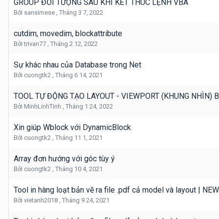
GROUP ĐỐI TƯỢNG SAU KHI KẾT THÚC LỆNH VBA
Bởi
sansimese
,
Tháng 3 7, 2022
cutdim, movedim, blockattribute
Bởi
trivan77
,
Tháng 2 12, 2022
Sự khác nhau của Database trong Net
Bởi
cuongtk2
,
Tháng 6 14, 2021
TOOL TỰ ĐỘNG TẠO LAYOUT - VIEWPORT (KHUNG NHÌN) 
Bởi
MinhLinhTinh
,
Tháng 1 24, 2022
Xin giúp Wblock với DynamicBlock
Bởi
cuongtk2
,
Tháng 11 1, 2021
Array đơn hướng với góc tùy ý
Bởi
cuongtk2
,
Tháng 10 4, 2021
Tool in hàng loạt bản vẽ ra file .pdf cả model và layout | NEW:
Bởi
vietanh2018
,
Tháng 9 24, 2021