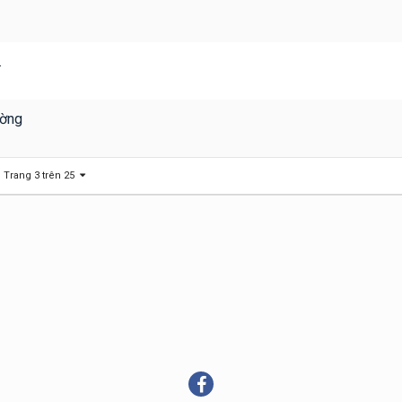
.
ường
Trang 3 trên 25