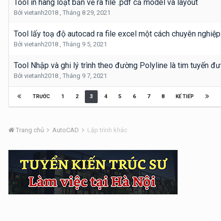
Tool in hàng loạt bản vẽ ra file .pdf cả model và layout
Bởi
vietanh2018
,
Tháng 8 29, 2021
Tool lấy toạ độ autocad ra file excel một cách chuyên nghiệp
Bởi
vietanh2018
,
Tháng 9 5, 2021
Tool Nhập và ghi lý trình theo đường Polyline là tim tuyến đ
Bởi
vietanh2018
,
Tháng 9 7, 2021
1
2
3
4
5
6
7
8
TRƯỚC
KẾ TIẾP
Trang chủ
AutoCAD
Lập trình khác