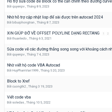
Hỗ trợ sửa code để Block có thể căn chỉnh theo đường curve
Bởi
quyenpv
,
Tháng 8 9, 2023
Nhờ hỗ trợ cập nhật lisp để sài được trên autocad 2024
Bởi
bibuiphongtran
,
Tháng 8 7, 2023
XIN GIÚP ĐỠ VỀ OFFSET POLYLINE DẠNG RECTANG
1
2
Bởi
thuanledo
,
Tháng 6 3, 2021
Sửa code vẽ các đường thẳng song song với khoảng cách n
Bởi
quyenpv
,
Tháng 7 4, 2023
Nhờ viết hộ code VBA Autocad
Bởi
HuyPhamVan1999
,
Tháng 5 20, 2023
Block to Xref
Bởi
cuongtk2
,
Tháng 3 19, 2023
Viết code vba
Bởi
soledas
,
Tháng 10 5, 2022