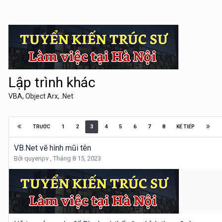
Lập trình khác
VBA, Object Arx, .Net
1
2
3
4
5
6
7
8
TRƯỚC
KẾ TIẾP
VB.Net vẽ hình mũi tên
Bởi
quyenpv
,
Tháng 8 15, 2023