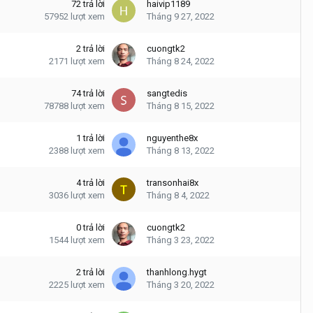
72
trả lời
haivip1189
57952
lượt xem
Tháng 9 27, 2022
2
trả lời
cuongtk2
2171
lượt xem
Tháng 8 24, 2022
74
trả lời
sangtedis
78788
lượt xem
Tháng 8 15, 2022
1
trả lời
nguyenthe8x
2388
lượt xem
Tháng 8 13, 2022
4
trả lời
transonhai8x
3036
lượt xem
Tháng 8 4, 2022
0
trả lời
cuongtk2
1544
lượt xem
Tháng 3 23, 2022
2
trả lời
thanhlong.hygt
2225
lượt xem
Tháng 3 20, 2022