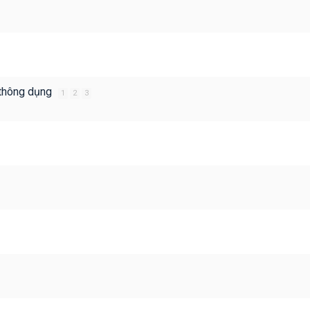
 thông dụng
1
2
3