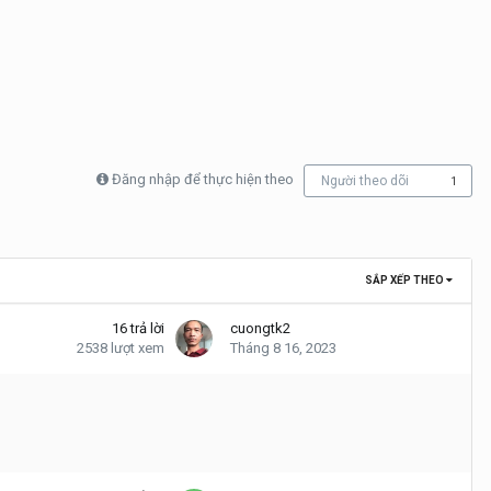
Đăng nhập để thực hiện theo
Người theo dõi
1
SẮP XẾP THEO
16
trả lời
cuongtk2
2538
lượt xem
Tháng 8 16, 2023