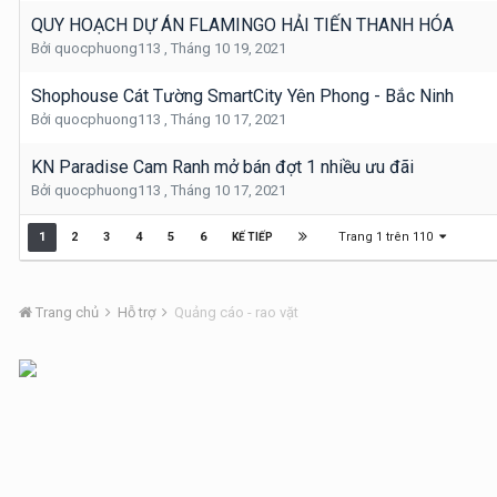
QUY HOẠCH DỰ ÁN FLAMINGO HẢI TIẾN THANH HÓA
Bởi
quocphuong113
,
Tháng 10 19, 2021
Shophouse Cát Tường SmartCity Yên Phong - Bắc Ninh
Bởi
quocphuong113
,
Tháng 10 17, 2021
KN Paradise Cam Ranh mở bán đợt 1 nhiều ưu đãi
Bởi
quocphuong113
,
Tháng 10 17, 2021
Trang 1 trên 110
1
2
3
4
5
6
KẾ TIẾP
Trang chủ
Hỗ trợ
Quảng cáo - rao vặt