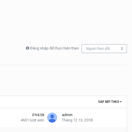
Đăng nhập để thực hiện theo
Người theo dõi
2
SẮP XẾP THEO
0
trả lời
admin
4601
lượt xem
Tháng 12 13, 2018