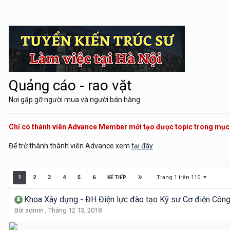
Quảng cáo - rao vặt
Nơi gặp gỡ người mua và người bán hàng
Chỉ có thành viên Advance Member mới tạo được topic trong mụ
Để trở thành thành viên Advance xem
tại đây
Trang 1 trên 110
1
2
3
4
5
6
KẾ TIẾP
Khoa Xây dựng - ĐH Điện lực đào tạo Kỹ sư Cơ điện Công 
Bởi
admin
,
Tháng 12 13, 2018