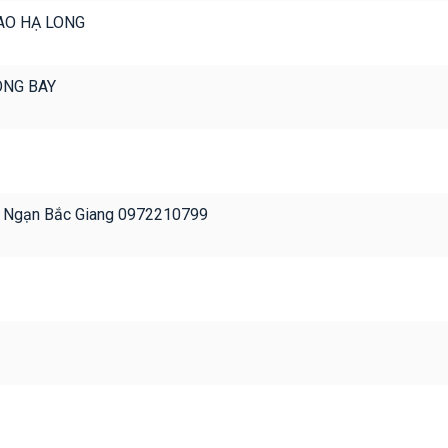
AO HẠ LONG
ONG BAY
Lục Ngạn Bắc Giang 0972210799