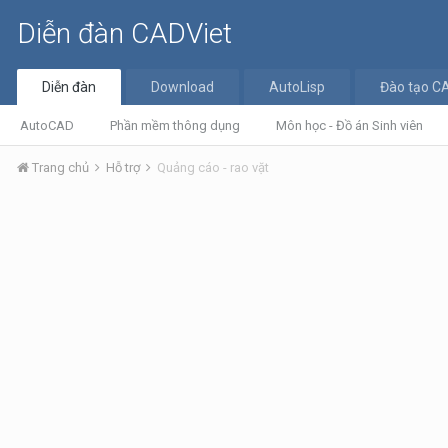
Diễn đàn CADViet
Diễn đàn
Download
AutoLisp
Đào tạo C
AutoCAD
Phần mềm thông dụng
Môn học - Đồ án Sinh viên
Trang chủ
Hỗ trợ
Quảng cáo - rao vặt