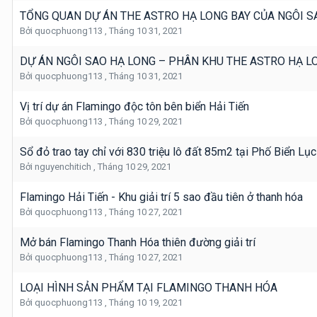
TỔNG QUAN DỰ ÁN THE ASTRO HẠ LONG BAY CỦA NGÔI S
Bởi
quocphuong113
,
Tháng 10 31, 2021
DỰ ÁN NGÔI SAO HẠ LONG – PHÂN KHU THE ASTRO HẠ L
Bởi
quocphuong113
,
Tháng 10 31, 2021
Vị trí dự án Flamingo độc tôn bên biển Hải Tiến
Bởi
quocphuong113
,
Tháng 10 29, 2021
Sổ đỏ trao tay chỉ với 830 triệu lô đất 85m2 tại Phố Biển 
Bởi
nguyenchitich
,
Tháng 10 29, 2021
Flamingo Hải Tiến - Khu giải trí 5 sao đầu tiên ở thanh hóa
Bởi
quocphuong113
,
Tháng 10 27, 2021
Mở bán Flamingo Thanh Hóa thiên đường giải trí
Bởi
quocphuong113
,
Tháng 10 27, 2021
LOẠI HÌNH SẢN PHẨM TẠI FLAMINGO THANH HÓA
Bởi
quocphuong113
,
Tháng 10 19, 2021