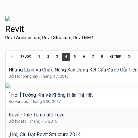
Revit
Revit Architecture, Revit Structure, Revit MEP
1
2
3
4
5
6
7
8
TRƯỚC
KẾ TIẾP
Những Lệnh Và Chức Năng Xây Dựng Kết Cấu Được Cải Tiến
Bởi
Hohoanghuy
,
Tháng 4 7, 2016
[ Hỏi ] Tường Khi Vẽ Không Hiển Thị Hết
Bởi
various
,
Tháng 3 30, 2017
Revit - File Template Tcvn
Bởi
kidafc
,
Tháng 7 6, 2016
[Hỏi] Cài Đặt Revit Structure 2014