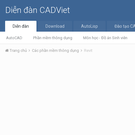
Diễn đàn CADViet
Diễn đàn
Download
AutoLisp
Đào tạo C
AutoCAD
Phần mềm thông dụng
Môn học - Đồ án Sinh viên
Trang chủ
Các phần mềm thông dụng
Revit