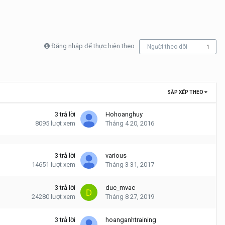
Đăng nhập để thực hiện theo
Người theo dõi
1
SẮP XẾP THEO
3
trả lời
Hohoanghuy
8095
lượt xem
Tháng 4 20, 2016
3
trả lời
various
14651
lượt xem
Tháng 3 31, 2017
3
trả lời
duc_mvac
24280
lượt xem
Tháng 8 27, 2019
3
trả lời
hoanganhtraining