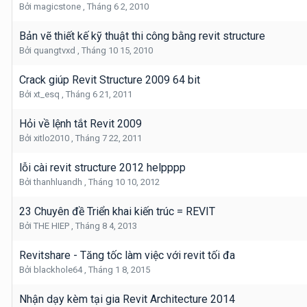
Bởi
magicstone
,
Tháng 6 2, 2010
Bản vẽ thiết kế kỹ thuật thi công bằng revit structure
Bởi
quangtvxd
,
Tháng 10 15, 2010
Crack giúp Revit Structure 2009 64 bit
Bởi
xt_esq
,
Tháng 6 21, 2011
Hỏi về lệnh tắt Revit 2009
Bởi
xitlo2010
,
Tháng 7 22, 2011
lỗi cài revit structure 2012 helpppp
Bởi
thanhluandh
,
Tháng 10 10, 2012
23 Chuyên đề Triển khai kiến trúc = REVIT
Bởi
THE HIEP
,
Tháng 8 4, 2013
Revitshare - Tăng tốc làm việc với revit tối đa
Bởi
blackhole64
,
Tháng 1 8, 2015
Nhận dạy kèm tại gia Revit Architecture 2014