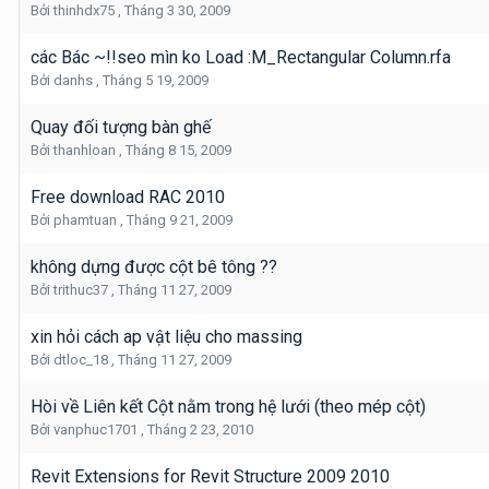
Bởi
thinhdx75
,
Tháng 3 30, 2009
các Bác ~!!seo mìn ko Load :M_Rectangular Column.rfa
Bởi
danhs
,
Tháng 5 19, 2009
Quay đối tượng bàn ghế
Bởi
thanhloan
,
Tháng 8 15, 2009
Free download RAC 2010
Bởi
phamtuan
,
Tháng 9 21, 2009
không dựng được cột bê tông ??
Bởi
trithuc37
,
Tháng 11 27, 2009
xin hỏi cách ap vật liệu cho massing
Bởi
dtloc_18
,
Tháng 11 27, 2009
Hòi về Liên kết Cột nằm trong hệ lưới (theo mép cột)
Bởi
vanphuc1701
,
Tháng 2 23, 2010
Revit Extensions for Revit Structure 2009 2010