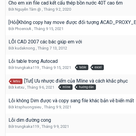
Cho em xin file cad kết cấu thép bồn nước 40T cao 6m
Bởi
Nguyễn Tâm @
,
Tháng 9 2, 2020
[Hỏi]Không copy hay move được đối tượng ACAD_PROXY_
Bởi
PhoenixA
,
Tháng 9 15, 2021
LỖI CAD 2007 các bác giúp em với
Bởi
kudaknong
,
Tháng 7 13, 2012
Lỗi table trong Autocad
Bởi
trungkaka119
,
Tháng 9 15, 2021
table
excel
[Tut] Ưu nhược điểm của Mline và cách khắc phục
ketxu
Bởi
ketxu
,
Tháng 9 6, 2021
mline
hướng dẫn
Lỗi không Dim được và copy sang file khác bản vẽ biến mất
Bởi
ktsphuongsieu
,
Tháng 9 9, 2021
Lỗi dim đường cong
Bởi
trungkaka119
,
Tháng 9 9, 2021