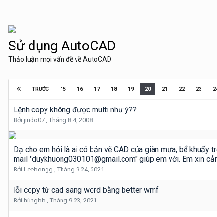
Sử dụng AutoCAD
Thảo luận mọi vấn đề về AutoCAD
15
16
17
18
19
20
21
22
23
2
TRƯỚC
Lệnh copy không được multi như ý??
Bởi
jindo07
,
Tháng 8 4, 2008
Dạ cho em hỏi là ai có bản vẽ CAD của giàn mưa, bể khuấy trộ
mail "duykhuong030101@gmail.com" giúp em với. Em xin cảm
Bởi
Leebongg
,
Tháng 9 24, 2021
lỗi copy từ cad sang word bằng better wmf
Bởi
hùngbb
,
Tháng 9 23, 2021