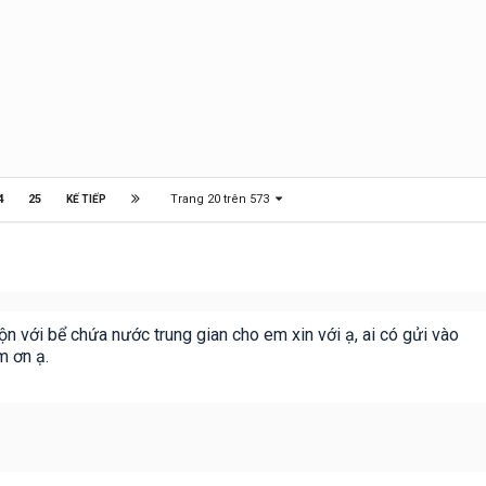
Trang 20 trên 573
4
25
KẾ TIẾP
n với bể chứa nước trung gian cho em xin với ạ, ai có gửi vào
 ơn ạ.