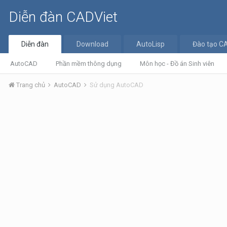
Diễn đàn CADViet
Diễn đàn
Download
AutoLisp
Đào tạo C
AutoCAD
Phần mềm thông dụng
Môn học - Đồ án Sinh viên
Trang chủ
AutoCAD
Sử dụng AutoCAD