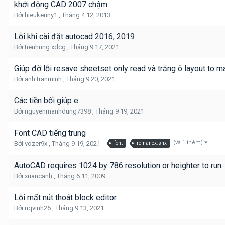
khởi động CAD 2007 chậm
Bởi
hieukenny1
,
Tháng 4 12, 2013
Lỗi khi cài đặt autocad 2016, 2019
Bởi
tienhung.xdcg
,
Tháng 9 17, 2021
Giúp đỡ lỗi resave sheetset only read và trắng ô layout to m
Bởi
anh.tranminh
,
Tháng 9 20, 2021
Các tiền bối giúp e
Bởi
nguyenmanhdung7398
,
Tháng 9 19, 2021
Font CAD tiếng trung
(và 1 thêm)
Bởi
vozer9x
,
Tháng 9 19, 2021
font
romancx.shx
AutoCAD requires 1024 by 786 resolution or heighter to run
Bởi
xuancanh
,
Tháng 6 11, 2009
Lỗi mất nút thoát block editor
Bởi
nqvinh26
,
Tháng 9 13, 2021