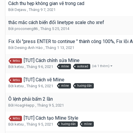
Cách thu hẹp không gian vẽ trong cad
Bởi
Dejavu
,
Tháng 9 7, 2021
thắc mắc cách biến đổi linetype scale cho xref
Bởi
proconeng86
,
Tháng 5 25, 2014
Fix lỗi "press ENTER to contin ue " thành công 100%, Fix lỗi Au
Bởi
Desing-Anh Hào
,
Tháng 1 13, 2021
[TUT] Cách chỉnh sửa Mline
ketxu
(và 1 thêm)
Bởi
ketxu
,
Tháng 9 6, 2021
mline
autocad
[TUT] Cách vẽ Mline
ketxu
Bởi
ketxu
,
Tháng 9 6, 2021
mline
hướng dẫn
Ô lệnh phải bấm 2 lần
Bởi
HoagHiepp
,
Tháng 9 5, 2021
[TUT] Cách tạo Mline Style
ketxu
Bởi
ketxu
,
Tháng 9 5, 2021
hướng dẫn
mline