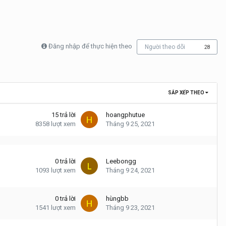
Đăng nhập để thực hiện theo
Người theo dõi
28
SẮP XẾP THEO
15
trả lời
hoangphutue
8358
lượt xem
Tháng 9 25, 2021
0
trả lời
Leebongg
1093
lượt xem
Tháng 9 24, 2021
0
trả lời
hùngbb
1541
lượt xem
Tháng 9 23, 2021