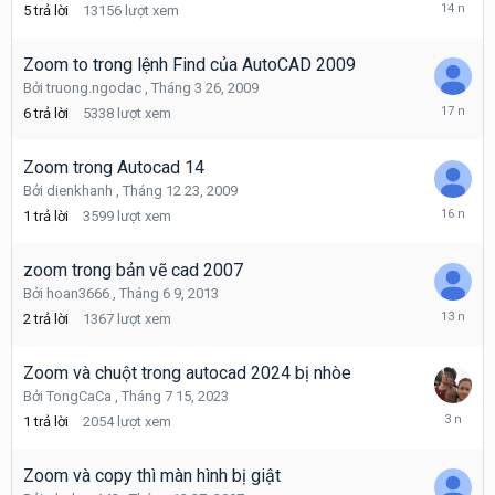
Tháng
5
trả lời
13156
lượt xem
2
18,
2012
Zoom to trong lệnh Find của AutoCAD 2009
Bởi
truong.ngodac
,
Tháng 3 26, 2009
Tháng
6
trả lời
5338
lượt xem
3
30,
2009
Zoom trong Autocad 14
Bởi
dienkhanh
,
Tháng 12 23, 2009
Tháng
1
trả lời
3599
lượt xem
12
23,
2009
zoom trong bản vẽ cad 2007
Bởi
hoan3666
,
Tháng 6 9, 2013
Tháng
2
trả lời
1367
lượt xem
6
10,
2013
Zoom và chuột trong autocad 2024 bị nhòe
Bởi
TongCaCa
,
Tháng 7 15, 2023
Tháng
1
trả lời
2054
lượt xem
7
26,
2023
Zoom và copy thì màn hình bị giật