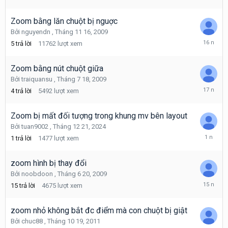
9
15,
2013
Zoom bằng lăn chuột bị nguợc
Bởi
nguyendn
,
Tháng 11 16, 2009
Tháng
5
trả lời
11762
lượt xem
1
29,
2010
Zoom bằng nút chuột giữa
Bởi
traiquansu
,
Tháng 7 18, 2009
Tháng
4
trả lời
5492
lượt xem
7
22,
2009
Zoom bị mất đối tượng trong khung mv bên layout
Bởi
tuan9002
,
Tháng 12 21, 2024
Tháng
1
trả lời
1477
lượt xem
1
7,
2025
zoom hình bị thay đổi
Bởi
noobdoon
,
Tháng 6 20, 2009
Tháng
15
trả lời
4675
lượt xem
7
13,
2011
zoom nhỏ không bắt đc điểm mà con chuột bị giật
Bởi
chuc88
,
Tháng 10 19, 2011