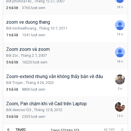
Bởi
phohoa142
,
Tháng 12 27, 2007
Tháng
2
trả lời
3765
lượt xem
12
28,
2007
zoom ve duong thang
Bởi
michealhoang
,
Tháng 10 7, 2011
Tháng
1
trả lời
1341
lượt xem
10
7,
2011
Zoom zoom và zoom
Bởi
Zoi
,
Tháng 2 7, 2007
Tháng
5
trả lời
16220
lượt xem
4
18,
2008
Zoom-extend nhưng vẫn không thấy bản vẽ đâu
Bởi
Trojan
,
Tháng 4 26, 2023
Tháng
3
trả lời
8800
lượt xem
5
4,
2023
Zoom, Pan chậm khi vẽ Cad trên Laptop
Bởi
dexoso123
,
Tháng 12 8, 2012
Tháng
5
trả lời
2535
lượt xem
12
10,
2012
TRƯỚC
KẾ TIẾP
Trang 573 trên 573