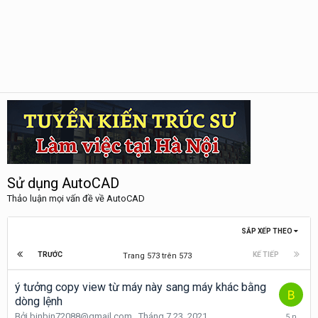
Sử dụng AutoCAD
Thảo luận mọi vấn đề về AutoCAD
SẮP XẾP THEO
TRƯỚC
KẾ TIẾP
Trang 573 trên 573
ý tưởng copy view từ máy này sang máy khác bằng
dòng lệnh
Tháng
Bởi
binbin72088@gmail.com
,
Tháng 7 23, 2021