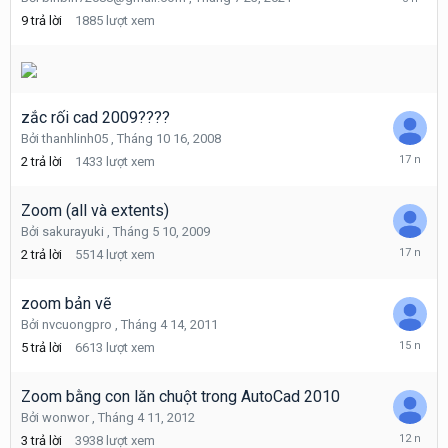
7
9
trả lời
1885
lượt xem
25,
2021
zắc rối cad 2009????
Bởi
thanhlinh05
,
Tháng 10 16, 2008
Tháng
2
trả lời
1433
lượt xem
10
16,
2008
Zoom (all và extents)
Bởi
sakurayuki
,
Tháng 5 10, 2009
Tháng
2
trả lời
5514
lượt xem
5
10,
2009
zoom bản vẽ
Bởi
nvcuongpro
,
Tháng 4 14, 2011
Tháng
5
trả lời
6613
lượt xem
4
22,
2011
Zoom bằng con lăn chuột trong AutoCad 2010
Bởi
wonwor
,
Tháng 4 11, 2012
Tháng
3
trả lời
3938
lượt xem