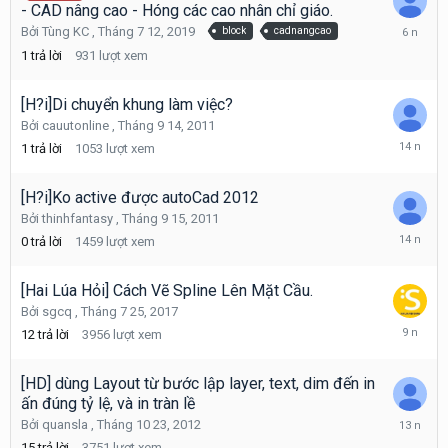
- CAD nâng cao - Hóng các cao nhân chỉ giáo.
Tháng
Bởi
Tùng KC
,
Tháng 7 12, 2019
block
cadnangcao
9
1
trả lời
931
lượt xem
5,
2019
[H?i]Di chuyển khung làm việc?
Bởi
cauutonline
,
Tháng 9 14, 2011
Tháng
1
trả lời
1053
lượt xem
9
15,
2011
[H?i]Ko active được autoCad 2012
Bởi
thinhfantasy
,
Tháng 9 15, 2011
Tháng
0
trả lời
1459
lượt xem
9
15,
2011
[Hai Lúa Hỏi] Cách Vẽ Spline Lên Mặt Cầu.
Bởi
sgcq
,
Tháng 7 25, 2017
Tháng
12
trả lời
3956
lượt xem
7
28,
2017
[HD] dùng Layout từ bước lập layer, text, dim đến in
ấn đúng tỷ lệ, và in tràn lề
Tháng
Bởi
quansla
,
Tháng 10 23, 2012
11
15
trả lời
3751
lượt xem