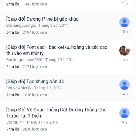
Tháng
2
trả lời
1345
lượt xem
9
26,
2014
[Giúp đỡ] Đường Pline bị gấp khúc.
Bởi
hungcuongtx
,
Tháng 3 27, 2011
Tháng
6
trả lời
2194
lượt xem
4
5,
2011
[Giúp đỡ] Font cad - bác ketxu, hoàng và các cao
thủ vào em nhờ tý...
Tháng
Bởi
dragontalon0802
,
Tháng 10 1, 2011
10
2
trả lời
2171
lượt xem
1,
2011
[Giúp đỡ] Tạo khung bản đồ
Bởi
NewBieQN
,
Tháng 7 2, 2012
Tháng
1
trả lời
1018
lượt xem
7
2,
2012
[Giúp Đỡ] Vẽ Đoạn Thẳng Cắt Đường Thẳng Cho
Trước Tại 1 Điểm
Tháng
Bởi
MBinh
,
Tháng 11 16, 2016
11
7
trả lời
2818
lượt xem
18,