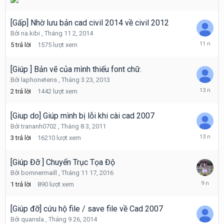
[Gấp] Nhờ lưu bản cad civil 2014 về civil 2012
Bởi
na.kibi
,
Tháng 11 2, 2014
Tháng
5
trả lời
1575
lượt xem
11
3,
2014
[Giúp ] Bản vẽ của mình thiếu font chữ.
Bởi
laphonetens
,
Tháng 3 23, 2013
Tháng
2
trả lời
1442
lượt xem
3
23,
2013
[Giup do] Giúp mình bị lỗi khi cài cad 2007
Bởi
trananh0702
,
Tháng 8 3, 2011
Tháng
3
trả lời
16210
lượt xem
7
18,
2013
[Giúp Đỡ ] Chuyển Trục Tọa Độ
Bởi
bomnermaill
,
Tháng 11 17, 2016
Tháng
1
trả lời
890
lượt xem
11
17,
2016
[Giúp đỡ] cứu hộ file / save file về Cad 2007
Bởi
quansla
,
Tháng 9 26, 2014