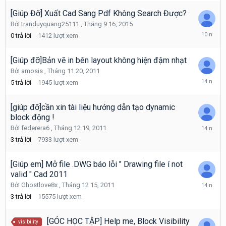
2016
[Giúp Đỡ] Xuất Cad Sang Pdf Không Search Được?
Bởi
tranduyquang25111
,
Tháng 9 16, 2015
Tháng
0
trả lời
1412
lượt xem
9
16,
2015
[Giúp đỡ]Bản vẽ in bên layout không hiện đậm nhạt
Bởi
amosis
,
Tháng 11 20, 2011
Tháng
5
trả lời
1945
lượt xem
11
20,
2011
[giúp đỡ]cần xin tài liệu hướng dẫn tạo dynamic
block động !
Tháng
Bởi
federera6
,
Tháng 12 19, 2011
12
3
trả lời
7933
lượt xem
20,
2011
[Giúp em] Mở file .DWG báo lỗi " Drawing file í not
valid " Cad 2011
Tháng
Bởi
Ghostlove8x
,
Tháng 12 15, 2011
12
3
trả lời
15575
lượt xem
15,
2011
[GÓC HỌC TẬP] Help me, Block Visibility
visibility