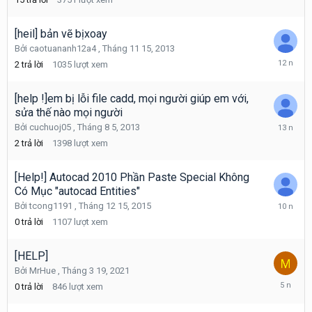
4,
2012
[heil] bản vẽ bịxoay
Bởi
caotuananh12a4
,
Tháng 11 15, 2013
Tháng
2
trả lời
1035
lượt xem
11
15,
2013
[help !]em bị lỗi file cadd, mọi người giúp em với,
sửa thế nào mọi người
Tháng
Bởi
cuchuoj05
,
Tháng 8 5, 2013
8
2
trả lời
1398
lượt xem
5,
2013
[Help!] Autocad 2010 Phần Paste Special Không
Có Mục "autocad Entities"
Tháng
Bởi
tcong1191
,
Tháng 12 15, 2015
12
0
trả lời
1107
lượt xem
15,
2015
[HELP]
Bởi
MrHue
,
Tháng 3 19, 2021
Tháng
0
trả lời
846
lượt xem
3
19,