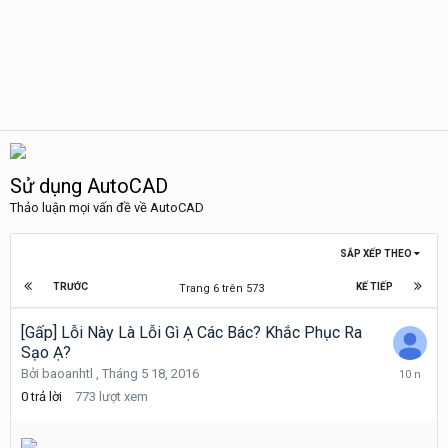
Sử dụng AutoCAD
Thảo luận mọi vấn đề về AutoCAD
SẮP XẾP THEO
TRƯỚC
KẾ TIẾP
Trang 6 trên 573
[Gấp] Lỗi Này Là Lỗi Gì Ạ Các Bác? Khắc Phục Ra
Sạo Ạ?
Tháng
Bởi
baoanhtl
,
Tháng 5 18, 2016
5
0
trả lời
773
lượt xem
18,
2016