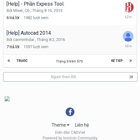
2021
[Help] - Phần Expess Tool.
Bởi
Mixer_C6
,
Tháng 8 16, 2013
Tháng
6
trả lời
1982
lượt xem
8
17,
2013
[Help] Autocad 2014
Bởi
canminhdai
,
Tháng 8 2, 2016
Tháng
7
trả lời
1597
lượt xem
8
4,
2016
TRƯỚC
KẾ TIẾP
Trang 6 trên 573
Người theo dõi
28
Theme
Liên hệ
Diễn đàn CADViet
Powered by Invision Community