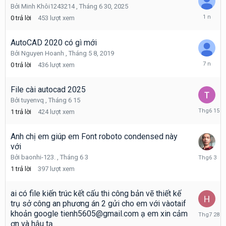
Bởi
Minh Khôi1243214
,
Tháng 6 30, 2025
Tháng
0
trả lời
453
lượt xem
6
30,
2025
AutoCAD 2020 có gì mới
Bởi
Nguyen Hoanh
,
Tháng 5 8, 2019
Tháng
0
trả lời
436
lượt xem
5
8,
2019
File cài autocad 2025
Bởi
tuyenvq
,
Tháng 6 15
Tháng
1
trả lời
424
lượt xem
6
15
Anh chị em giúp em Font roboto condensed này
với
Tháng
Bởi
baonhi-123.
,
Tháng 6 3
6
1
trả lời
397
lượt xem
3
ai có file kiến trúc kết cấu thi công bản vẽ thiết kế
trụ sở công an phương án 2 gửi cho em với vàotaif
Tháng
khoản google tienh5605@gmail.com ạ em xin cảm
7
ơn và hậu tạ