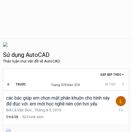
Sử dụng AutoCAD
Thảo luận mọi vấn đề về AutoCAD
SẮP XẾP THEO
TRƯỚC
KẾ TIẾP
Trang 573 trên 573
các bác giúp em chọn mặt phân khuôn cho hình này
để đúc với .em mới học nghề nên còn hơi yếu
Tháng
Bởi
Lê Văn Đức
,
Tháng 8 5, 2019
8
0
trả lời
524
lượt xem
5,
2019