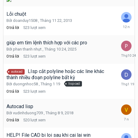
Lỗi chuột
Bởi
doanduy1508
,
Tháng 11 22, 2013
Tháng
0
trả lời
523
lượt xem
11
22,
2013
giúp em tìm lệnh thích hợp với các pro
Bởi
phan thanh nhựt
,
Tháng 10 24, 2025
Tháng
0
trả lời
523
lượt xem
10
24,
2025
LIsp cắt polyline hoặc các line khác
autocad
thành nhiều đoạn polyline bất kỳ
Tháng
Bởi
duongnhoc58
,
Tháng 1 19
lisp cad
1
0
trả lời
523
lượt xem
19
Autocad lisp
Bởi
vudinhduong709
,
Tháng 8 9, 2018
Tháng
0
trả lời
520
lượt xem
8
9,
2018
HELP! File CAD bi loi sau khi cai lai win