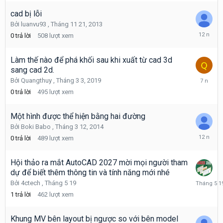
23,
2014
cad bị lỗi
Bởi
luanvu93
,
Tháng 11 21, 2013
Tháng
0
trả lời
508
lượt xem
11
21,
2013
Làm thế nào để phá khối sau khi xuất từ cad 3d
sang cad 2d.
Tháng
Bởi
Quangthuy
,
Tháng 3 3, 2019
3
0
trả lời
495
lượt xem
3,
2019
Một hình được thể hiện bằng hai đường
Bởi
Boki Babo
,
Tháng 3 12, 2014
Tháng
0
trả lời
489
lượt xem
3
12,
2014
Hội thảo ra mắt AutoCAD 2027 mời mọi người tham
dự để biết thêm thông tin và tính năng mới nhé
Tháng
Bởi
4ctech
,
Tháng 5 19
5
1
trả lời
462
lượt xem
19
Khung MV bên layout bị ngược so với bên model