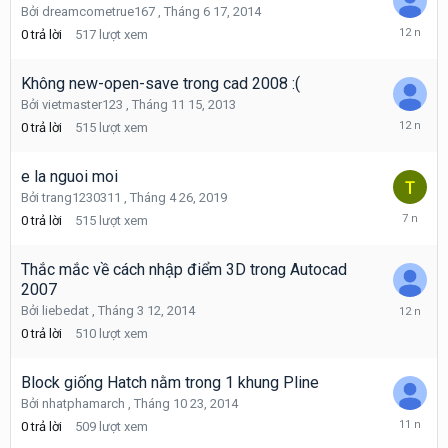
Bởi
dreamcometrue167
,
Tháng 6 17, 2014
Tháng
0
trả lời
517
lượt xem
6
17,
2014
Không new-open-save trong cad 2008 :(
Bởi
vietmaster123
,
Tháng 11 15, 2013
Tháng
0
trả lời
515
lượt xem
11
15,
2013
e la nguoi moi
Bởi
trang1230311
,
Tháng 4 26, 2019
Tháng
0
trả lời
515
lượt xem
4
26,
2019
Thắc mắc về cách nhập điểm 3D trong Autocad
2007
Tháng
Bởi
liebedat
,
Tháng 3 12, 2014
3
0
trả lời
510
lượt xem
12,
2014
Block giống Hatch nằm trong 1 khung Pline
Bởi
nhatphamarch
,
Tháng 10 23, 2014
Tháng
0
trả lời
509
lượt xem
10