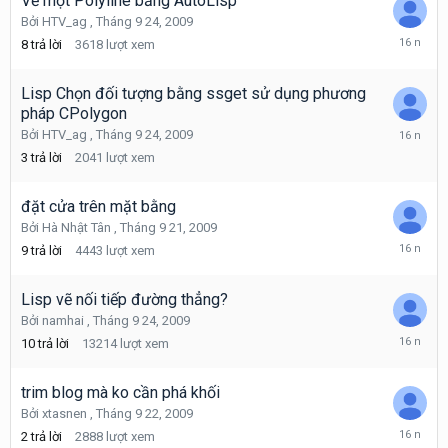
Vẽ một Polyline bằng AutoLisp
Bởi
HTV_ag
,
Tháng 9 24, 2009
Tháng
8
trả lời
3618
lượt xem
9
27,
2009
Lisp Chọn đối tượng bằng ssget sử dụng phương
pháp CPolygon
Tháng
Bởi
HTV_ag
,
Tháng 9 24, 2009
9
3
trả lời
2041
lượt xem
25,
2009
đặt cửa trên mặt bằng
Bởi
Hà Nhật Tân
,
Tháng 9 21, 2009
Tháng
9
trả lời
4443
lượt xem
9
25,
2009
Lisp vẽ nối tiếp đường thẳng?
Bởi
namhai
,
Tháng 9 24, 2009
Tháng
10
trả lời
13214
lượt xem
9
25,
2009
trim blog mà ko cần phá khối
Bởi
xtasnen
,
Tháng 9 22, 2009
Tháng
2
trả lời
2888
lượt xem
9