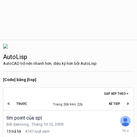
AutoLisp
AutoCAD trở nên nhanh hơn, diệu kỳ hơn bởi AutoLisp
[Code] bằng [lisp]
SẮP XẾP THEO
TRƯỚC
KẾ TIẾP
Trang 206 trên 226
tìm point của spl
Bởi
daknong
,
Tháng 10 10, 2009
Tháng
15
trả lời
4741
lượt xem
10