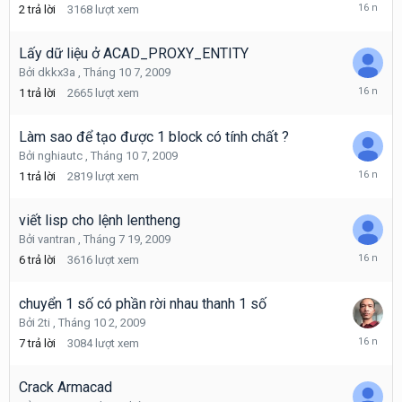
Tháng
2
trả lời
3168
lượt xem
10
8,
2009
Lấy dữ liệu ở ACAD_PROXY_ENTITY
Bởi
dkkx3a
,
Tháng 10 7, 2009
Tháng
1
trả lời
2665
lượt xem
10
7,
2009
Làm sao để tạo được 1 block có tính chất ?
Bởi
nghiautc
,
Tháng 10 7, 2009
Tháng
1
trả lời
2819
lượt xem
10
7,
2009
viết lisp cho lệnh lentheng
Bởi
vantran
,
Tháng 7 19, 2009
Tháng
6
trả lời
3616
lượt xem
10
6,
2009
chuyển 1 số có phần rời nhau thanh 1 số
Bởi
2ti
,
Tháng 10 2, 2009
Tháng
7
trả lời
3084
lượt xem
10
5,
2009
Crack Armacad