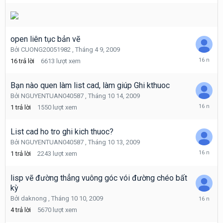
16,
2009
open liên tục bản vẽ
Bởi
CUONG20051982
,
Tháng 4 9, 2009
Tháng
16
trả lời
6613
lượt xem
10
16,
2009
Bạn nào quen làm list cad, làm giúp Ghi kthuoc
Bởi
NGUYENTUAN040587
,
Tháng 10 14, 2009
Tháng
1
trả lời
1550
lượt xem
10
14,
2009
List cad ho tro ghi kich thuoc?
Bởi
NGUYENTUAN040587
,
Tháng 10 13, 2009
Tháng
1
trả lời
2243
lượt xem
10
14,
2009
lisp vẽ đường thẳng vuông góc vói đường chéo bất
kỳ
Tháng
Bởi
daknong
,
Tháng 10 10, 2009
10
4
trả lời
5670
lượt xem
14,
2009