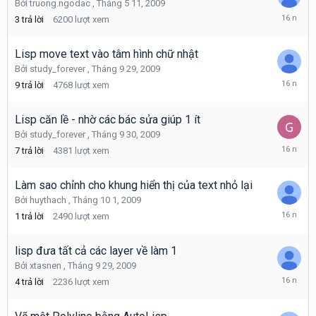
Bởi
truong.ngodac
,
Tháng 5 11, 2009
Tháng
3
trả lời
6200
lượt xem
10
3,
2009
Lisp move text vào tâm hình chữ nhật
Bởi
study_forever
,
Tháng 9 29, 2009
Tháng
9
trả lời
4768
lượt xem
10
2,
2009
Lisp căn lề - nhờ các bác sửa giúp 1 ít
Bởi
study_forever
,
Tháng 9 30, 2009
Tháng
7
trả lời
4381
lượt xem
10
2,
2009
Làm sao chỉnh cho khung hiển thị của text nhỏ lại
Bởi
huythach
,
Tháng 10 1, 2009
Tháng
1
trả lời
2490
lượt xem
10
1,
2009
lisp đưa tất cả các layer về làm 1
Bởi
xtasnen
,
Tháng 9 29, 2009
Tháng
4
trả lời
2236
lượt xem
9
29,
2009