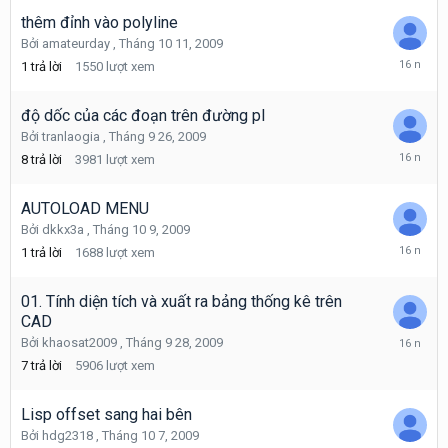
thêm đỉnh vào polyline
Bởi
amateurday
,
Tháng 10 11, 2009
Tháng
1
trả lời
1550
lượt xem
10
11,
2009
độ dốc của các đoạn trên đường pl
Bởi
tranlaogia
,
Tháng 9 26, 2009
Tháng
8
trả lời
3981
lượt xem
10
10,
2009
AUTOLOAD MENU
Bởi
dkkx3a
,
Tháng 10 9, 2009
Tháng
1
trả lời
1688
lượt xem
10
9,
2009
01. Tính diện tích và xuất ra bảng thống kê trên
CAD
Tháng
Bởi
khaosat2009
,
Tháng 9 28, 2009
10
7
trả lời
5906
lượt xem
9,
2009
Lisp offset sang hai bên
Bởi
hdg2318
,
Tháng 10 7, 2009