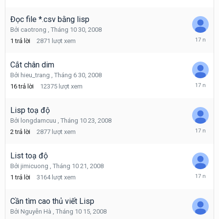
11
1,
2008
Đọc file *.csv bằng lisp
Bởi
caotrong
,
Tháng 10 30, 2008
Tháng
1
trả lời
2871
lượt xem
10
30,
2008
Cắt chân dim
Bởi
hieu_trang
,
Tháng 6 30, 2008
Tháng
16
trả lời
12375
lượt xem
10
23,
2008
Lisp toạ độ
Bởi
longdamcuu
,
Tháng 10 23, 2008
Tháng
2
trả lời
2877
lượt xem
10
23,
2008
List toạ độ
Bởi
jimicuong
,
Tháng 10 21, 2008
Tháng
1
trả lời
3164
lượt xem
10
21,
2008
Cần tìm cao thủ viết Lisp
Bởi
Nguyễn Hà
,
Tháng 10 15, 2008
Tháng