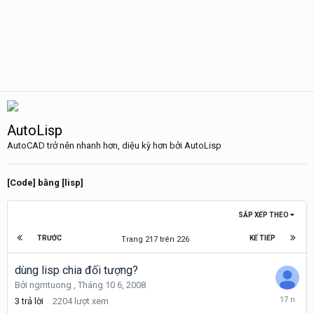
AutoLisp
AutoCAD trở nên nhanh hơn, diệu kỳ hơn bởi AutoLisp
[Code] bằng [lisp]
SẮP XẾP THEO
TRƯỚC
KẾ TIẾP
Trang 217 trên 226
dùng lisp chia đối tượng?
Bởi
ngmtuong
,
Tháng 10 6, 2008
Tháng
3
trả lời
2204
lượt xem
11