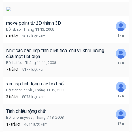
14,
2008
move point từ 2D thành 3D
Bởi
vbao
,
Tháng 11 13, 2008
Tháng
6
trả lời
2617
lượt xem
11
14,
2008
Nhờ các bác lisp tính diện tích, chu vi, khối lượng
của một tiết diện
Tháng
Bởi
hatieu
,
Tháng 11 11, 2008
11
7
trả lời
5177
lượt xem
13,
2008
xin lisp tính tổng các text số
Bởi
tienchienbk
,
Tháng 11 12, 2008
Tháng
3
trả lời
8073
lượt xem
11
12,
2008
Tính chiều rộng chữ
Bởi
anonmyous
,
Tháng 7 18, 2008
Tháng
17
trả lời
4644
lượt xem
11