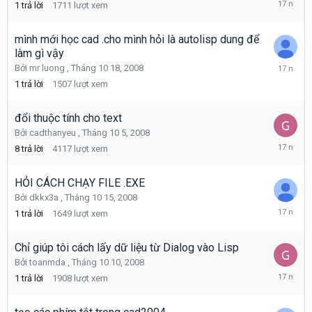
1
trả lời
1711
lượt xem
10
20,
2008
mình mới học cad .cho mình hỏi là autolisp dung để
làm gì vậy
Tháng
Bởi
mr luong
,
Tháng 10 18, 2008
10
1
trả lời
1507
lượt xem
18,
2008
đổi thuộc tính cho text
Bởi
cadthanyeu
,
Tháng 10 5, 2008
Tháng
8
trả lời
4117
lượt xem
10
17,
2008
HỎI CÁCH CHẠY FILE .EXE
Bởi
dkkx3a
,
Tháng 10 15, 2008
Tháng
1
trả lời
1649
lượt xem
10
15,
2008
Chỉ giúp tôi cách lấy dữ liệu từ Dialog vào Lisp
Bởi
toanmda
,
Tháng 10 10, 2008
Tháng
1
trả lời
1908
lượt xem
10
13,
2008