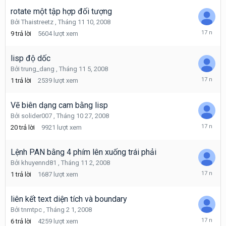
11,
2008
rotate một tập hợp đối tượng
Bởi
Thaistreetz
,
Tháng 11 10, 2008
Tháng
9
trả lời
5604
lượt xem
11
11,
2008
lisp độ dốc
Bởi
trung_dang
,
Tháng 11 5, 2008
Tháng
1
trả lời
2539
lượt xem
11
6,
2008
Vẽ biên dạng cam bằng lisp
Bởi
solider007
,
Tháng 10 27, 2008
Tháng
20
trả lời
9921
lượt xem
11
4,
2008
Lệnh PAN bằng 4 phím lên xuống trái phải
Bởi
khuyennd81
,
Tháng 11 2, 2008
Tháng
1
trả lời
1687
lượt xem
11
3,
2008
liên kết text diện tích và boundary
Bởi
tnmtpc
,
Tháng 2 1, 2008
Tháng
6
trả lời
4259
lượt xem