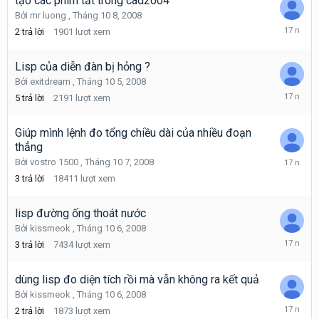
tạo các phím tắt trong cad2004
Bởi
mr luong
,
Tháng 10 8, 2008
Tháng
2
trả lời
1901
lượt xem
10
9,
2008
Lisp của diễn đàn bị hỏng ?
Bởi
exitdream
,
Tháng 10 5, 2008
Tháng
5
trả lời
2191
lượt xem
10
8,
2008
Giúp mình lệnh đo tổng chiều dài của nhiều đoạn
thẳng
Tháng
Bởi
vostro 1500
,
Tháng 10 7, 2008
10
3
trả lời
18411
lượt xem
7,
2008
lisp đường ống thoát nước
Bởi
kissmeok
,
Tháng 10 6, 2008
Tháng
3
trả lời
7434
lượt xem
10
7,
2008
dùng lisp đo diện tích rồi mà vẫn không ra kết quả
Bởi
kissmeok
,
Tháng 10 6, 2008
Tháng
2
trả lời
1873
lượt xem
10