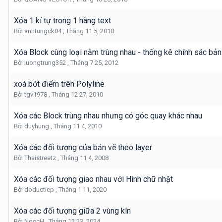
Xóa 1 kí tự trong 1 hàng text
Bởi
anhtungck04
,
Tháng 11 5, 2010
Xóa Block cùng loại nằm trùng nhau - thống kê chính sác bản
Bởi
luongtrung352
,
Tháng 7 25, 2012
xoá bớt điểm trên Polyline
Bởi
tgv1978
,
Tháng 12 27, 2010
Xóa các Block trùng nhau nhưng có góc quay khác nhau
Bởi
duyhung
,
Tháng 11 4, 2010
Xóa các đối tượng của bản vẽ theo layer
Bởi
Thaistreetz
,
Tháng 11 4, 2008
Xóa các đối tượng giao nhau với Hình chữ nhật
Bởi
doductiep
,
Tháng 1 11, 2020
Xóa các đối tượng giữa 2 vùng kín
Bởi
NgọcH
,
Tháng 12 23, 2024