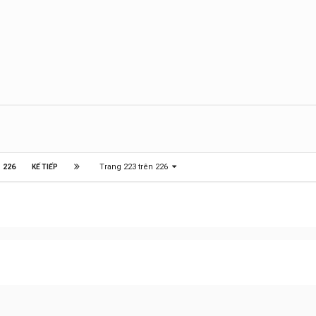
Trang 223 trên 226
226
KẾ TIẾP