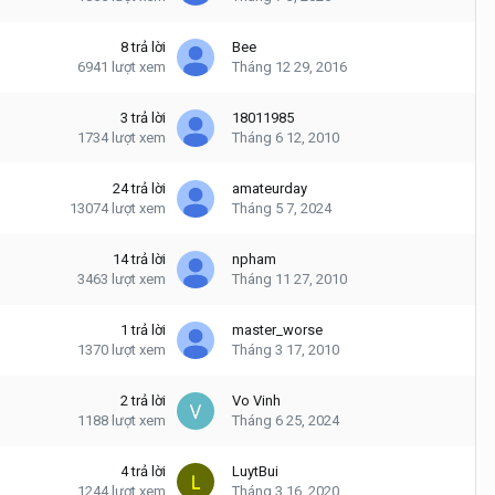
8
trả lời
Bee
6941
lượt xem
Tháng 12 29, 2016
3
trả lời
18011985
1734
lượt xem
Tháng 6 12, 2010
24
trả lời
amateurday
13074
lượt xem
Tháng 5 7, 2024
14
trả lời
npham
3463
lượt xem
Tháng 11 27, 2010
1
trả lời
master_worse
1370
lượt xem
Tháng 3 17, 2010
2
trả lời
Vo Vinh
1188
lượt xem
Tháng 6 25, 2024
4
trả lời
LuytBui
1244
lượt xem
Tháng 3 16, 2020