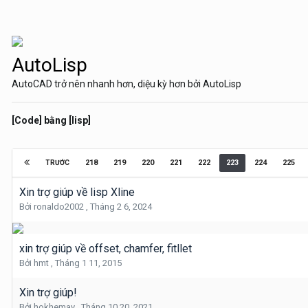
AutoLisp
AutoCAD trở nên nhanh hơn, diệu kỳ hơn bởi AutoLisp
[Code] bằng [lisp]
218
219
220
221
222
223
224
225
TRƯỚC
Xin trợ giúp về lisp Xline
Bởi
ronaldo2002
,
Tháng 2 6, 2024
xin trợ giúp về offset, chamfer, fitllet
Bởi
hmt
,
Tháng 1 11, 2015
Xin trợ giúp!
Bởi
hokhemay
,
Tháng 10 20, 2021