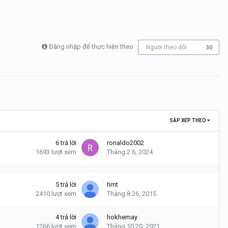
Đăng nhập để thực hiện theo
Người theo dõi
30
SẮP XẾP THEO
6
trả lời
ronaldo2002
1693
lượt xem
Tháng 2 6, 2024
5
trả lời
hmt
2410
lượt xem
Tháng 8 26, 2015
4
trả lời
hokhemay
1266
lượt xem
Tháng 10 20, 2021