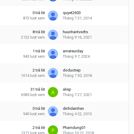
0
trả lời
quyet2603
873
lượt xem
Tháng 7 31, 2014
8
trả lời
huunhantvxdts
2122
lượt xem
Tháng 9 16, 2021
1
trả lời
amateurday
943
lượt xem
Tháng 9 7, 2024
2
trả lời
doductiep
1014
lượt xem
Tháng 7 30, 2018
31
trả lời
alisp
6585
lượt xem
Tháng 7 27, 2021
0
trả lời
dinhdainhan
940
lượt xem
Tháng 4 22, 2013
2
trả lời
Phamdung01
1371
lượt xem
Tháng 10 22, 2018