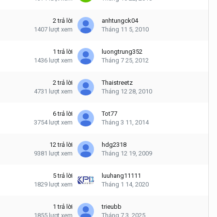
2
trả lời
anhtungck04
1407
lượt xem
Tháng 11 5, 2010
1
trả lời
luongtrung352
1436
lượt xem
Tháng 7 25, 2012
2
trả lời
Thaistreetz
4731
lượt xem
Tháng 12 28, 2010
6
trả lời
Tot77
3754
lượt xem
Tháng 3 11, 2014
12
trả lời
hdg2318
9381
lượt xem
Tháng 12 19, 2009
5
trả lời
luuhang11111
1829
lượt xem
Tháng 1 14, 2020
1
trả lời
trieubb
1855
lượt xem
Tháng 7 3, 2025