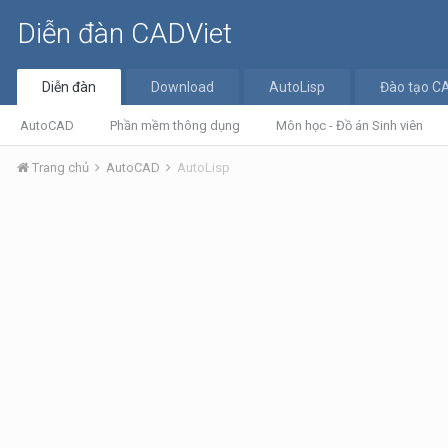
Diễn đàn CADViet
Diễn đàn
Download
AutoLisp
Đào tạo C
AutoCAD
Phần mềm thông dụng
Môn học - Đồ án Sinh viên
Trang chủ
AutoCAD
AutoLisp