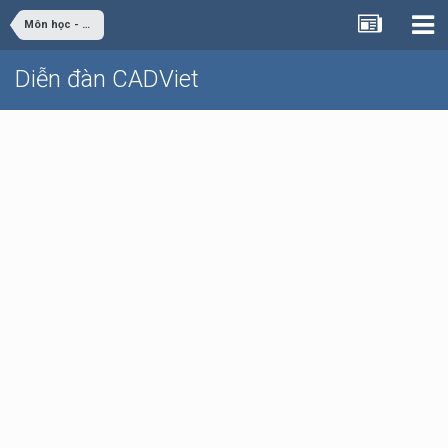
Môn học - Đồ án Sinh viên
Diễn đàn CADViet