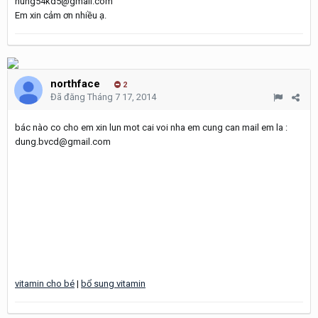
hung54kd5@gmail.com
Em xin cảm ơn nhiều ạ.
northface
2
Đã đăng
Tháng 7 17, 2014
bác nào co cho em xin lun mot cai voi nha em cung can mail em la :
dung.bvcd@gmail.com
vitamin cho bé
|
bổ sung vitamin