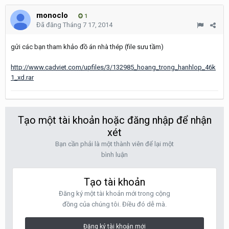
monoclo
1
Đã đăng
Tháng 7 17, 2014
gửi các bạn tham khảo đồ án nhà thép (file sưu tầm)
http://www.cadviet.com/upfiles/3/132985_hoang_trong_hanhlop_46k
1_xd.rar
Tạo một tài khoản hoặc đăng nhập để nhận
xét
Bạn cần phải là một thành viên để lại một
bình luận
Tạo tài khoản
Đăng ký một tài khoản mới trong cộng
đồng của chúng tôi. Điều đó dễ mà.
Đăng ký tài khoản mới