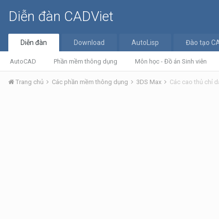
Diễn đàn CADViet
Diễn đàn
Download
AutoLisp
Đào tạo C
AutoCAD
Phần mềm thông dụng
Môn học - Đồ án Sinh viên
Trang chủ
Các phần mềm thông dụng
3DS Max
Các cao thủ chỉ dạ