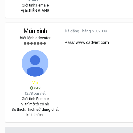
Giới tính:
Female
Vị trí:
KIÊN GIANG
Mũn xinh
Đã đăng
Tháng 6 3, 2009
biết lệnh adcenter
Pass: www.cadviet.com
Vip
642
1278 bài viết
Giới tính:
Female
Vị trí:
mờ tờ cở nờ
Sở thích:
Thích sử dụng chất
kích thích.