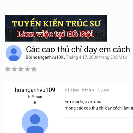
Các cao thủ chỉ dạy em cách l
Bởi
hoanganhvu109
,
Tháng 4 17, 2009
trong
3DS Max
hoanganhvu109
Đã đăng
Tháng 4 17, 2009
biết pan
Em mới học vẽ max
mong các cao thủ chỉ dạy cách làm t