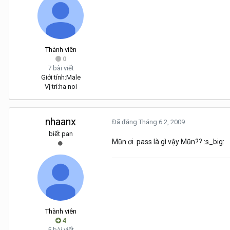
Thành viên
0
7 bài viết
Giới tính:
Male
Vị trí:
ha noi
nhaanx
Đã đăng
Tháng 6 2, 2009
biết pan
Mũn ơi. pass là gì vậy Mũn?? :s_big:
Thành viên
4
5 bài viết