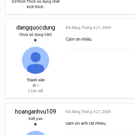
Sở thích:
Thích sử dụng chất
kích thích.
dangquocdung
Đã đăng
Tháng 4 21, 2009
Chưa sử dụng CAD
Cảm ơn nhiều.
Thành viên
0
2 bài viết
hoanganhvu109
Đã đăng
Tháng 4 27, 2009
biết pan
cam on anh rat nhieu