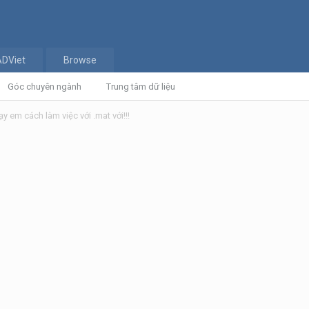
ADViet
Browse
Góc chuyên ngành
Trung tâm dữ liệu
y em cách làm việc với .mat với!!!