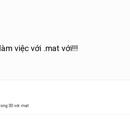
àm việc với .mat với!!!
rong 3D với .mat