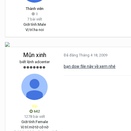
Thành viên
0
7 bài viết
Giới tính:
Male
Vị trí:
ha noi
Mũn xinh
Đã đăng
Tháng 4 18, 2009
biết lệnh adcenter
bạn dow file này về xem nhé
Vip
642
1278 bài viết
Giới tính:
Female
Vị trí:
mờ tờ cở nờ