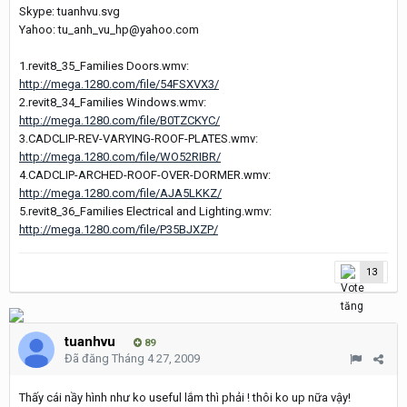
Skype: tuanhvu.svg
Yahoo: tu_anh_vu_hp@yahoo.com
1.revit8_35_Families Doors.wmv:
http://mega.1280.com/file/54FSXVX3/
2.revit8_34_Families Windows.wmv:
http://mega.1280.com/file/B0TZCKYC/
3.CADCLIP-REV-VARYING-ROOF-PLATES.wmv:
http://mega.1280.com/file/WO52RIBR/
4.CADCLIP-ARCHED-ROOF-OVER-DORMER.wmv:
http://mega.1280.com/file/AJA5LKKZ/
5.revit8_36_Families Electrical and Lighting.wmv:
http://mega.1280.com/file/P35BJXZP/
13
tuanhvu
89
Đã đăng
Tháng 4 27, 2009
Thấy cái nầy hình như ko useful lắm thì phải ! thôi ko up nữa vậy!