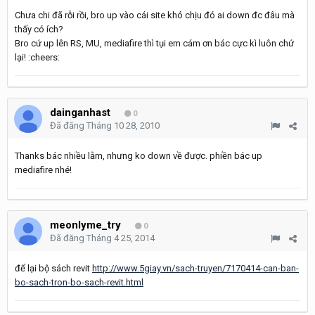
Chưa chi đã rỗi rồi, bro up vào cái site khó chịu đó ai down đc đâu mà
thấy có ích?
Bro cứ up lên RS, MU, mediafire thì tụi em cám ơn bác cực kì luôn chứ
lại! :cheers:
dainganhast
0
Đã đăng
Tháng 10 28, 2010
Thanks bác nhiều lằm, nhưng ko down về được. phiền bác up
mediafire nhé!
meonlyme_try
0
Đã đăng
Tháng 4 25, 2014
để lại bộ sách revit
http://www.5giay.vn/sach-truyen/7170414-can-ban-
bo-sach-tron-bo-sach-revit.html