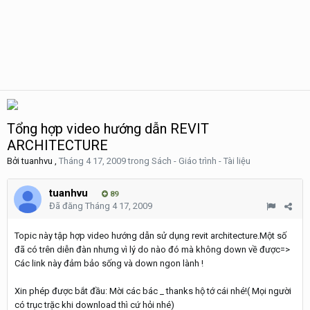
Tổng hợp video hướng dẫn REVIT
ARCHITECTURE
Bởi
tuanhvu
,
Tháng 4 17, 2009
trong
Sách - Giáo trình - Tài liệu
tuanhvu
89
Đã đăng
Tháng 4 17, 2009
Topic này tập hợp video hướng dẫn sử dụng revit architecture.Một số
đã có trên diễn đàn nhưng vì lý do nào đó mà không down về được=>
Các link này đảm bảo sống và down ngon lành !
Xin phép được bắt đầu: Mời các bác _ thanks hộ tớ cái nhé!( Mọi người
có trục trặc khi download thì cứ hỏi nhé)