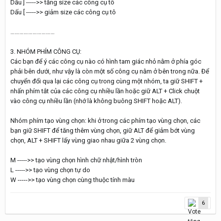
Dấu ] ----->> tăng size các công cụ tô
Dấu [ ----->> giảm size các công cụ tô
…………………………
3. NHÓM PHÍM CÔNG CỤ:
Các bạn để ý các công cụ nào có hình tam giác nhỏ nằm ở phía góc
phải bên dưới, như vậy là còn một số công cụ nằm ở bên trong nữa. Để
chuyển đổi qua lại các công cụ trong cùng một nhóm, ta giữ SHIFT +
nhấn phím tắt của các công cụ nhiều lần hoặc giữ ALT + Click chuột
vào công cụ nhiều lần (nhớ là không buông SHIFT hoặc ALT).
Nhóm phím tạo vùng chọn: khi ở trong các phím tạo vùng chọn, các
bạn giữ SHIFT để tăng thêm vùng chọn, giữ ALT để giảm bớt vùng
chọn, ALT + SHIFT lấy vùng giao nhau giữa 2 vùng chọn.
M ----->> tạo vùng chọn hình chữ nhật/hình tròn
L ----->> tạo vùng chọn tự do
W ----->> tạo vùng chọn cùng thuộc tính màu
6