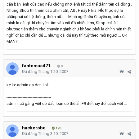
căn bản lệnh của cad nếu không nhớ lệnh tắt có thể đánh tên cả dòng .
Nhưng Shop thì thêm các phím ctrl, Alt , F này F kia. HÍc thực sự là
câầnphải có hệ thống, thêm nữa ... Mình nghĩ nếu Chuyên ngành của
mình là cái gì thì chuyên tâm vào cái đó nhiều hơn, Shop chỉ là 1
phương tiện thêm cho chuyên ngành chứ không phải là chính nên thiết
nghĩ chắc chỉ cần đủ ... nhưng cái đủ này thì tuỳ theo mỗi người ... OK
MAN?
fantomas471
0
Đã đăng
Tháng 1 20, 2007
ke ke admin da den :lol:
------------------------------------
admin: cố gắng viết có dấu, bạn có thể ấn F9 để thay đổi cách viết ...
hackerobe
176
Đã đăng
Tháng 3 10, 2007