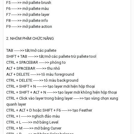
F5 ----->> mở pallete brush
F6 ----->> mở pallete màu
F7 ----->> mở pallete layer
F8 ----->> mở pallete info
F9 ----->> mở pallete action
2. NHÓM PHÍM CHỨC NĂNG
TAB ----->> tắt/mở các pallete
SHIFT + TAB ----->> tắt/mở các pallete trừ pallete tool
CTRL + SPACEBAR ----->> phóng to
ALT + SPACEBAR ----->> thu nhỏ
ALT + DELETE ----->> tô màu foreground
CTRL + DELETE ----->> tô màu background
CTRL + SHIFT + N ----->> tạo layer mới hiện hộp thoại
CTRL + SHIFT + ALT + N ----->> tạo layer mới không hiện hộp thoại
CTRL + Click vào layer trong bảng layer ----->> tạo vùng chọn xung
quanh layer
CTRL + ALT + D hoặc SHIFT + F6 ----->> tạo Feather
CTRL + I ----->> nghịch đảo màu
CTRL + L ----->> mở bảng Level
CTRL + M ----->> mở bảng Curver