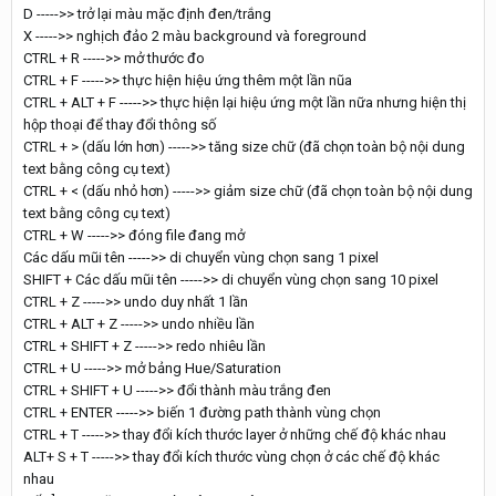
D ----->> trở lại màu mặc định đen/trắng
X ----->> nghịch đảo 2 màu background và foreground
CTRL + R ----->> mở thước đo
CTRL + F ----->> thực hiện hiệu ứng thêm một lần nũa
CTRL + ALT + F ----->> thực hiện lại hiệu ứng một lần nữa nhưng hiện thị
hộp thoại để thay đổi thông số
CTRL + > (dấu lớn hơn) ----->> tăng size chữ (đã chọn toàn bộ nội dung
text bằng công cụ text)
CTRL + < (dấu nhỏ hơn) ----->> giảm size chữ (đã chọn toàn bộ nội dung
text bằng công cụ text)
CTRL + W ----->> đóng file đang mở
Các dấu mũi tên ----->> di chuyển vùng chọn sang 1 pixel
SHIFT + Các dấu mũi tên ----->> di chuyển vùng chọn sang 10 pixel
CTRL + Z ----->> undo duy nhất 1 lần
CTRL + ALT + Z ----->> undo nhiều lần
CTRL + SHIFT + Z ----->> redo nhiêu lần
CTRL + U ----->> mở bảng Hue/Saturation
CTRL + SHIFT + U ----->> đổi thành màu trắng đen
CTRL + ENTER ----->> biến 1 đường path thành vùng chọn
CTRL + T ----->> thay đổi kích thước layer ở những chế độ khác nhau
ALT+ S + T ----->> thay đổi kích thước vùng chọn ở các chế độ khác
nhau