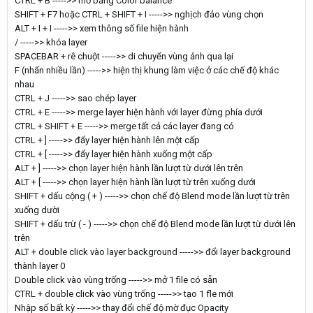
CTRL + B ----->> mở bảng Color balance
SHIFT + F7 hoặc CTRL + SHIFT + I ----->> nghịch đảo vùng chọn
ALT + I + I ----->> xem thông số file hiện hành
/ ----->> khóa layer
SPACEBAR + rê chuột ----->> di chuyển vùng ảnh qua lại
F (nhấn nhiều lần) ----->> hiện thị khung làm việc ở các chế độ khác
nhau
CTRL + J ----->> sao chép layer
CTRL + E ----->> merge layer hiện hành với layer đừng phía dưới
CTRL + SHIFT + E ----->> merge tất cả các layer đang có
CTRL + ] ----->> đẩy layer hiện hành lên một cấp
CTRL + [ ----->> đẩy layer hiện hành xuống một cấp
ALT + ] ----->> chọn layer hiện hành lần lượt từ dưới lên trên
ALT + [ ----->> chọn layer hiện hành lần lượt từ trên xuống dưới
SHIFT + dấu cộng ( + ) ----->> chọn chế độ Blend mode lần lượt từ trên
xuống dười
SHIFT + dấu trừ ( - ) ----->> chọn chế độ Blend mode lần lượt từ dưới lên
trên
ALT + double click vào layer background ----->> đổi layer background
thành layer 0
Double click vào vùng trống ----->> mở 1 file có sẵn
CTRL + double click vào vùng trống ----->> tạo 1 fle mới
Nhập số bất kỳ ----->> thay đổi chế độ mờ đục Opacity