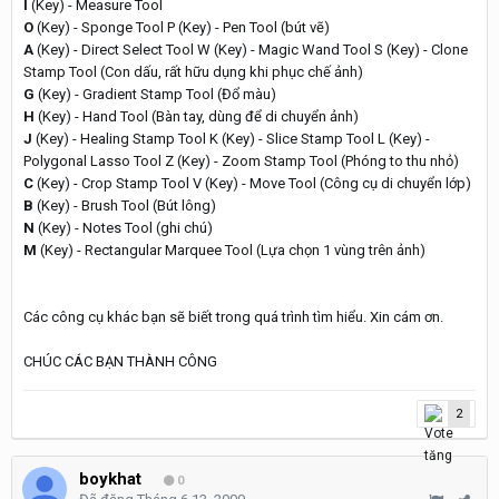
I
(Key) - Measure Tool
O
(Key) - Sponge Tool P (Key) - Pen Tool (bút vẽ)
A
(Key) - Direct Select Tool W (Key) - Magic Wand Tool S (Key) - Clone
Stamp Tool (Con dấu, rất hữu dụng khi phục chế ảnh)
G
(Key) - Gradient Stamp Tool (Đổ màu)
H
(Key) - Hand Tool (Bàn tay, dùng để di chuyển ảnh)
J
(Key) - Healing Stamp Tool K (Key) - Slice Stamp Tool L (Key) -
Polygonal Lasso Tool Z (Key) - Zoom Stamp Tool (Phóng to thu nhỏ)
C
(Key) - Crop Stamp Tool V (Key) - Move Tool (Công cụ di chuyển lớp)
B
(Key) - Brush Tool (Bút lông)
N
(Key) - Notes Tool (ghi chú)
M
(Key) - Rectangular Marquee Tool (Lựa chọn 1 vùng trên ảnh)
Các công cụ khác bạn sẽ biết trong quá trình tìm hiểu. Xin cám ơn.
CHÚC CÁC BẠN THÀNH CÔNG
2
boykhat
0