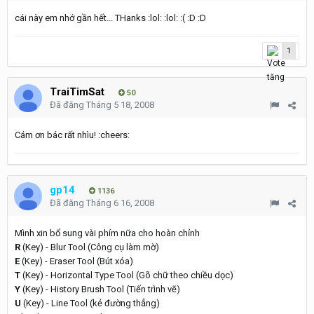
cái này em nhớ gần hết... THanks :lol: :lol: :( :D :D
1
TraiTimSat
50
Đã đăng
Tháng 5 18, 2008
Cám ơn bác rất nhìu! :cheers:
gp14
1136
Đã đăng
Tháng 6 16, 2008
Mình xin bổ sung vài phím nữa cho hoàn chỉnh
R
(Key) - Blur Tool (Công cụ làm mờ)
E
(Key) - Eraser Tool (Bút xóa)
T
(Key) - Horizontal Type Tool (Gõ chữ theo chiều dọc)
Y
(Key) - History Brush Tool (Tiến trình vẽ)
U
(Key) - Line Tool (kẻ đường thẳng)