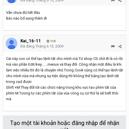
Đã đăng
Tháng 6 13, 2009
Vẫn chưa đủ hết đâu
Bác nào bổ xung thêm đi
Kai_16-11
119
Đã đăng
Tháng 6 13, 2009
Cái này con có thể tạo lệnh tắt cho mình mà.Từ shop CS chở đi là có rồi
mà vào phần Edit/key.......menus và thay đổi .Công nhận một điều là khi
làm việc nhiều thì đó là chuyện nhỏ.Trong Corel củng có thể tạo lệnh tắt
cho mình nừa mà nhưng sự tiện dùng thì không thể bằng tạo lệnh tắt
trong cad được
Shift +M:Thay đổi tới các chức năng trong khu vực tao phím tắt của
phím M.Tưong tự các phím tắt của vủa công cụ cứ thử là sẽ biết thôi
mà.
Tạo một tài khoản hoặc đăng nhập để nhận