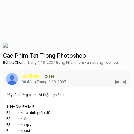
Các Phím Tắt Trong Photoshop
Bởi
ktsChen
,
Tháng 1 19, 2007
trong
Phần mềm văn phòng - đồ họa
ktsChen
146
Đã đăng
Tháng 1 19, 2007
Đây là những phím tắt thật sự bổ ích
1. NHÓM PHÍM F
F1 ----->> mở trình giúp đỡ
F2 ----->> cắt
F3 ----->> copy
F4 ----->> paste