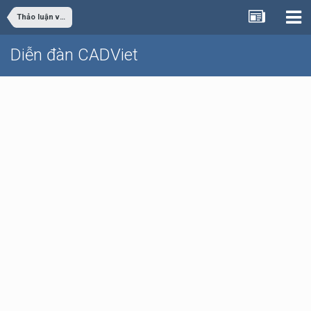
Thảo luận vỉa hè
Diễn đàn CADViet