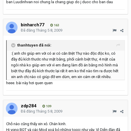
ban Luudinhvan noi chung la chang giup do j duoc cho ban dau
binharch77
163
Đã đăng
Tháng 5 8, 2009
thanhtuyen đã nói:
:( anh chi giúp em với có ai có căn Biệt Thự nào độc độc ko, có
đầy đủ kích thước như mặt bằng, phối cảnh biệt thự, 4 mặt của
ngôi nhà ko giúp em với vì em đang làm đồ án bằng mô hình mà
biệt thự đầy đủ kích thước lại rất ít em ko thể nào tìm ra được hết
xin anh chị nào có giúp đỡ em dùm, em xin cám ơn rất nhiều.
heee. bài này hơi quen quen
zdp284
109
Đã đăng
Tháng 5 8, 2009
Chỗ nào cũng thấy xin xỏ. Chán kinh.
Hi vọng BQT và các Mod xoá bỏ những topic như vậy. Vì Diễn đàn đã