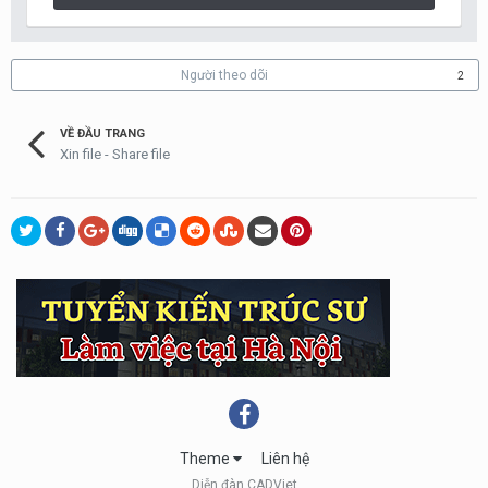
Người theo dõi
2
VỀ ĐẦU TRANG
Xin file - Share file
Theme
Liên hệ
Diễn đàn CADViet