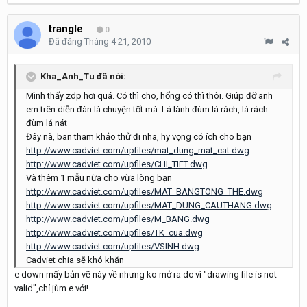
trangle
0
Đã đăng
Tháng 4 21, 2010
Kha_Anh_Tu đã nói:
Mình thấy zdp hơi quá. Có thì cho, hổng có thì thôi. Giúp đỡ anh
em trên diễn đàn là chuyện tốt mà. Lá lành đùm lá rách, lá rách
đùm lá nát
Đây nà, ban tham khảo thử đi nha, hy vọng có ích cho bạn
http://www.cadviet.com/upfiles/mat_dung_mat_cat.dwg
http://www.cadviet.com/upfiles/CHI_TIET.dwg
Và thêm 1 mẫu nữa cho vừa lòng bạn
http://www.cadviet.com/upfiles/MAT_BANGTONG_THE.dwg
http://www.cadviet.com/upfiles/MAT_DUNG_CAUTHANG.dwg
http://www.cadviet.com/upfiles/M_BANG.dwg
http://www.cadviet.com/upfiles/TK_cua.dwg
http://www.cadviet.com/upfiles/VSINH.dwg
Cadviet chia sẽ khó khăn
e down mấy bản vẽ này về nhưng ko mở ra dc vì "drawing file is not
valid",chỉ jùm e với!