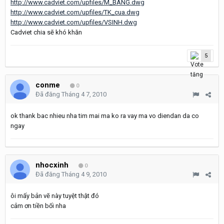
http://www.cadviet.com/upfiles/M_BANG.dwg
http://www.cadviet.com/upfiles/TK_cua.dwg
http://www.cadviet.com/upfiles/VSINH.dwg
Cadviet chia sẽ khó khăn
5
conme
0
Đã đăng
Tháng 4 7, 2010
ok thank bac nhieu nha tim mai ma ko ra vay ma vo diendan da co
ngay
nhocxinh
0
Đã đăng
Tháng 4 9, 2010
ôi mấy bản vẽ này tuyệt thật đó
cảm ơn tiền bối nha