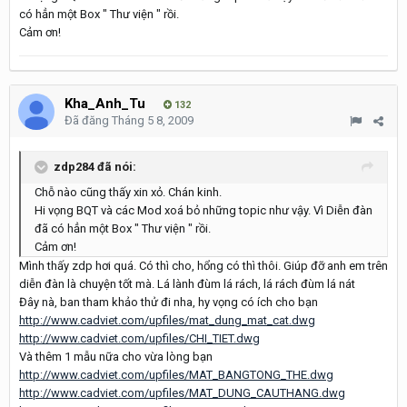
có hẳn một Box " Thư viện " rồi.
Cảm ơn!
Kha_Anh_Tu
132
Đã đăng
Tháng 5 8, 2009
zdp284 đã nói:
Chỗ nào cũng thấy xin xỏ. Chán kinh.
Hi vọng BQT và các Mod xoá bỏ những topic như vậy. Vì Diễn đàn
đã có hẳn một Box " Thư viện " rồi.
Cảm ơn!
Mình thấy zdp hơi quá. Có thì cho, hổng có thì thôi. Giúp đỡ anh em trên
diễn đàn là chuyện tốt mà. Lá lành đùm lá rách, lá rách đùm lá nát
Đây nà, ban tham khảo thử đi nha, hy vọng có ích cho bạn
http://www.cadviet.com/upfiles/mat_dung_mat_cat.dwg
http://www.cadviet.com/upfiles/CHI_TIET.dwg
Và thêm 1 mẫu nữa cho vừa lòng bạn
http://www.cadviet.com/upfiles/MAT_BANGTONG_THE.dwg
http://www.cadviet.com/upfiles/MAT_DUNG_CAUTHANG.dwg