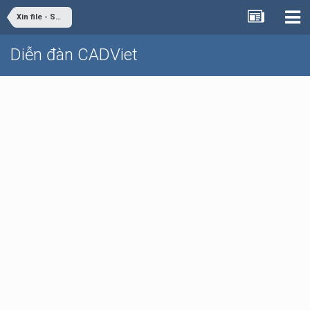
Xin file - Share file
Diễn đàn CADViet