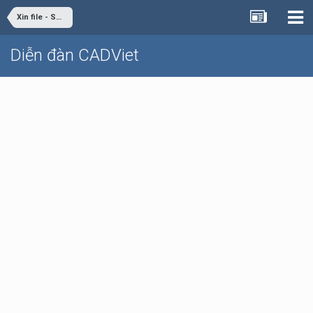
Xin file - Share file
Diễn đàn CADViet