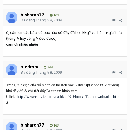
binharch77
163
Đã đăng
Tháng 5 8, 2009
ô, cám ơn các bác. có bác nào có đầy đủ hơn kkg? vd :hàm + giải thích
(tiếng A hay tiếng V đều được)
cám ơn nhiều nhiều
tucdrom
644
Đã đăng
Tháng 5 8, 2009
Trong thư viện của diễn đàn có tài liệu học AutoLisp(Made in VietNam)
khá đầy đủ & chi tiết đấy.Bác tham khảo xem:
Click:
http://www.cadviet.com/caddata/3_Ebook_Tut...download-1.html
:(
binharch77
163