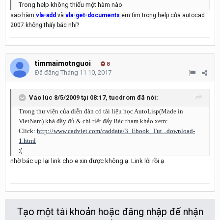
Trong help không thiếu một hàm nào
sao hàm
vla-add
và
vla-get-documents
em tìm trong help của autocad
2007 không thấy bác nhỉ?
timmaimotnguoi
8
Đã đăng
Tháng 11 10, 2017
Vào lúc 8/5/2009 tại 08:17,
tucdrom
đã nói:
Trong thư viện của diễn đàn có tài liệu học AutoLisp(Made in
VietNam) khá đầy đủ & chi tiết đấy.Bác tham khảo xem:
Click:
http://www.cadviet.com/caddata/3_Ebook_Tut...download-
1.html
:(
nhờ bác up lại link cho e xin được không ạ. Link lỗi rồi ạ
Tạo một tài khoản hoặc đăng nhập để nhận