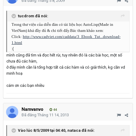
Đã đăng
Tháng 5 8, 2009
tucdrom đã nói:
Trong thư viện của diễn đàn có tài liệu học AutoLisp(Made in
VietNam) khá đầy đủ & chi tiết đấy.Bác tham khảo xem:
Click:
http://www.cadviet.com/caddata/3_Ebook_Tut...download-
1.html
:(
mình cũng đã tìm và đọc hết rùi, tuy nhiên đó là các bài học, một số
chưa đủ các hàm,
ở đây mình cần là tổng hợp tất cả các hàm và có giải thích, kg cần vd
minh hoạ
cám ơn các bạn nhiều
Namvanvo
44
Đã đăng
Tháng 11 14, 2013
Vào lúc 8/5/2009 tại 04:40, nataca đã nói: