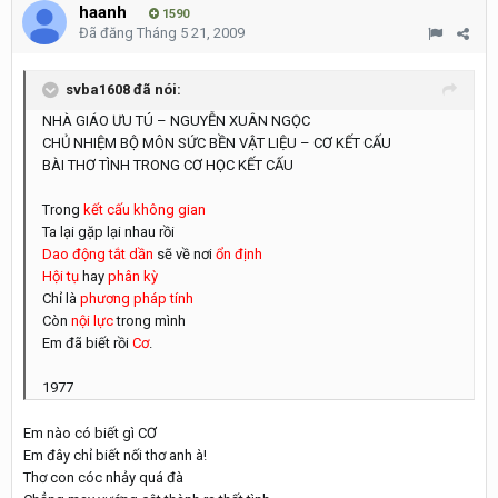
haanh
1590
Đã đăng
Tháng 5 21, 2009
svba1608 đã nói:
NHÀ GIÁO ƯU TÚ – NGUYỄN XUÂN NGỌC
CHỦ NHIỆM BỘ MÔN SỨC BỀN VẬT LIỆU – CƠ KẾT CẤU
BÀI THƠ TÌNH TRONG CƠ HỌC KẾT CẤU
Trong
kết cấu không gian
Ta lại gặp lại nhau rồi
Dao động tắt dần
sẽ về nơi
ổn định
Hội tụ
hay
phân kỳ
Chỉ là
phương pháp tính
Còn
nội lực
trong mình
Em đã biết rồi
Cơ
.
1977
Em nào có biết gì CƠ
Em đây chỉ biết nối thơ anh à!
Thơ con cóc nhảy quá đà