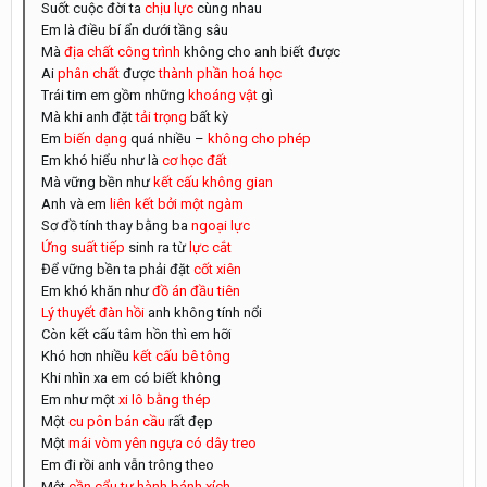
Suốt cuộc đời ta
chịu lực
cùng nhau
Em là điều bí ẩn dưới tầng sâu
Mà
địa chất công trình
không cho anh biết được
Ai
phân chất
được
thành phần hoá học
Trái tim em gồm những
khoáng vật
gì
Mà khi anh đặt
tải trọng
bất kỳ
Em
biến dạng
quá nhiều –
không cho phép
Em khó hiểu như là
cơ học đất
Mà vững bền như
kết cấu không gian
Anh và em
liên kết bởi một ngàm
Sơ đồ tính thay bằng ba
ngoại lực
Ứng suất tiếp
sinh ra từ
lực cắt
Để vững bền ta phải đặt
cốt xiên
Em khó khăn như
đồ án đầu tiên
Lý thuyết đàn hồi
anh không tính nổi
Còn kết cấu tâm hồn thì em hỡi
Khó hơn nhiều
kết cấu bê tông
Khi nhìn xa em có biết không
Em như một
xi lô bằng thép
Một
cu pôn bán cầu
rất đẹp
Một
mái vòm yên ngựa có dây treo
Em đi rồi anh vẫn trông theo
Một
cần cẩu tự hành bánh xích