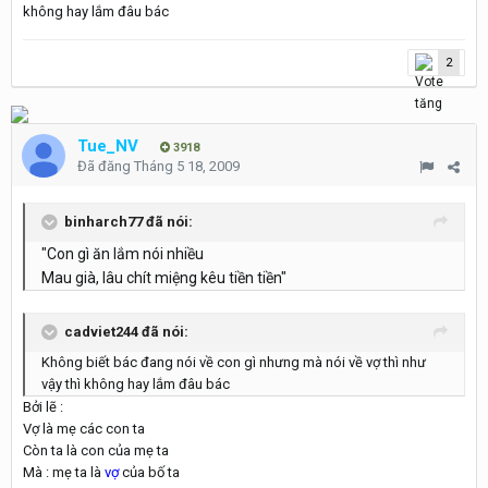
không hay lắm đâu bác
2
Tue_NV
3918
Đã đăng
Tháng 5 18, 2009
binharch77 đã nói:
"Con gì ăn lắm nói nhiều
Mau già, lâu chít miệng kêu tiền tiền"
cadviet244 đã nói:
Không biết bác đang nói về con gì nhưng mà nói về vợ thì như
vậy thì không hay lắm đâu bác
Bởi lẽ :
Vợ là mẹ các con ta
Còn ta là con của mẹ ta
Mà : mẹ ta là
vợ
của bố ta