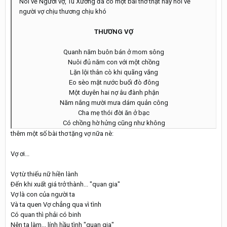
Nói về Người vợ, Tú Xương đã có một bài thơ thật hay nói về
người vợ chịu thương chịu khó
THƯƠNG VỢ
Quanh năm buôn bán ở mom sông
Nuôi đủ năm con với một chồng
Lặn lội thân cò khi quãng vắng
Eo sèo mặt nước buổi đò đông
Một duyên hai nợ âu đành phận
Năm nắng mười mưa dám quản công
Cha mẹ thói đời ăn ở bạc
Có chồng hờ hửng cũng như không
thêm một số bài thơ tặng vợ nữa nè:
Vợ ơi...
Vợ từ thiếu nữ hiền lành
Ðến khi xuất giá trở thành... "quan gia"
Vợ là con của người ta
Và ta quen Vợ chẳng qua vì tình
Có quan thì phải có binh
Nên ta làm... lính hầu tình "quan gia"