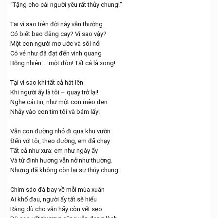
“Tặng cho cái người yêu rất thủy chung!”
Tại vì sao trên đời này vẫn thường
Có biết bao đắng cay? Vì sao vậy?
Một con người mơ ước và sôi nổi
Có vẻ như đã đạt đến vinh quang
Bỗng nhiên – một đòn! Tất cả là xong!
Tại vì sao khi tất cả hát lên
Khi người ấy là tôi – quay trở lại!
Nghe cái tin, như một con mèo đen
Nhảy vào con tim tôi và bám lấy!
Vẫn con đường nhỏ đi qua khu vườn
Đến với tôi, theo đường, em đã chạy
Tất cả như xưa: em như ngày ấy
Và tử đinh hương vẫn nở như thường.
Nhưng đã không còn lại sự thủy chung.
Chim sáo đá bay về mỗi mùa xuân
Ai khổ đau, người ấy tất sẽ hiểu
Rằng dù cho vẫn hãy còn vết sẹo