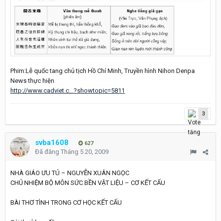
Phim:Lễ quốc tang chủ tịch Hồ Chí Minh, Truyền hình Nihon Denpa
News thực hiện
http://www.cadviet.c...?showtopic=5811
3
svba1608
627
Đã đăng
Tháng 5 20, 2009
NHÀ GIÁO ƯU TÚ – NGUYỄN XUÂN NGỌC
CHỦ NHIỆM BỘ MÔN SỨC BỀN VẬT LIỆU – CƠ KẾT CẤU
BÀI THƠ TÌNH TRONG CƠ HỌC KẾT CẤU