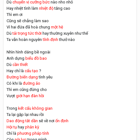
Dù
chuyển vị cưỡng bức
nào nho nhỏ
Hay nhiệt tình làm
nhiệt độ
tăng cao
Thì em ơi
Cũng sẽ chẳng làm sao
Vì hai đứa đã hoà chung
một hệ
Dù
tải trọng tức thời
hay thường xuyên như thế
Ta vẫn hoàn nguyên
tĩnh định
thưở nào
Nhìn hình dáng bề ngoài
Anh dựng
biểu đồ bao
Dù
cần thiết
Hay chỉ là
cấu tạo
?
Đường biến dạng
tình yêu
Có khi là
đường ảo
Thì em cũng đừng cho
Vượt
giới hạn đàn hồi
Trong
kết cấu không gian
Ta lại gặp lại nhau rồi
Dao động tắt dần
sẽ về nơi
ổn định
Hội tụ
hay
phân kỳ
Chỉ là
phương pháp tính
Còn
nội lực
trong mình