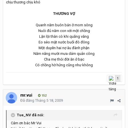
chịu thương chịu khó
THƯƠNG VỢ
Quanh năm buôn bán ở mom sông
Nuôi đủ năm con với một chồng
Lặn lội thân cò khi quãng vắng
Eo sèo mặt nước buổi đò đông
Một duyên hai nợ âu đành phận
Năm nắng mười mưa dám quản công
Cha mẹ thói đời ăn ở bạc
Có chồng hờ hửng cũng như không
1
mr.vui
152
Đã đăng
Tháng 5 18, 2009
Tue_NV đã nói:
Cảm ơn bác Mr Vui