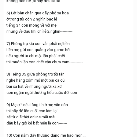
không bạn bè ,ai nấy đều lìa xa--------
6) Lết bàn chân qua dãy phố xa hoa
ở trong túi còn 2 nghìn bạc lẻ
tiếng 34 con mong về với mẹ
nhưng về đâu khi chỉ lẻ 2 nghìn----------
7) Phòng trọ kia con vẫn phải nợ tiền
tiền mẹ gửi con quẳng vào game hết
nếu người ta chỉ một lần phải chêt
thì muôn lần con chết vẫn chưa cam-----------
8) Tiếng 35 giữa phòng trọ tồi tàn
nghe hàng xóm mở một bài ca cũ
bài ca hát về những người xa xứ
con ngậm ngùi thương tiếc cuộc đời con---------
9) Mẹ ơi ! nếu lòng tin ở mẹ vẫn còn
thì hãy để lần cuối con làm lại
sẽ từ giã thời online mãi mãi
dẫu bây giờ kẻ bất hiếu là con-------
10) Con nằm đây thương dáng mẹ hao mòn....