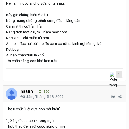
Nên anh ngọt lại cho vừa lòng nhau.
Bây giờ chẳng hiểu vì đâu
Nàng mang chứng bệnh cứng đầu... lặng câm
Cái mặt thì cứ hầm hầm
Nàng trợn một cái, ta... bầm mấy hôm
Nhớ xưa... chỉ buồn tủi hơn
Anh em đọc hai bài thơ đó xem có rút ra kinh nghiệm gì kô
Kết Luận:
Ai bảo chăn trâu là khổ
Tôi chăn nàng còn khổ hơn trâu
2
haanh
1590
Đã đăng
Tháng 5 18, 2009
Thơ 8 chữ: "Lời đứa con bất hiếu".
1) 31 giờ qua con không ngủ
Thức thâu đêm với cuộc sống online