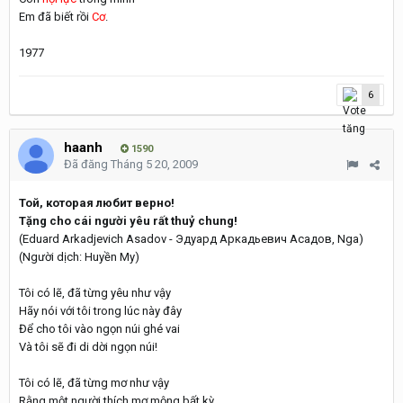
Em đã biết rồi
Cơ
.
1977
6
haanh
1590
Đã đăng
Tháng 5 20, 2009
Той, которая любит верно!
Tặng cho cái người yêu rất thuỷ chung!
(Eduard Arkadjevich Asadov - Эдуард Аркадьевич Асадов, Nga)
(Người dịch: Huyền My)
Tôi có lẽ, đã từng yêu như vậy
Hãy nói với tôi trong lúc này đây
Để cho tôi vào ngọn núi ghé vai
Và tôi sẽ đi di dời ngọn núi!
Tôi có lẽ, đã từng mơ như vậy
Rằng một người thích mơ mộng bất kỳ