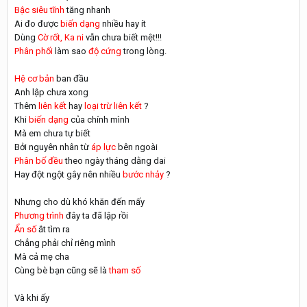
Bậc siêu tĩnh
tăng nhanh
Ai đo được
biến dạng
nhiều hay ít
Dùng
Cờ rốt, Ka ni
vẫn chưa biết mệt!!!
Phân phối
làm sao
độ cứng
trong lòng.
Hệ cơ bản
ban đầu
Anh lập chưa xong
Thêm
liên kết
hay
loại trừ liên kết
?
Khi
biến dạng
của chính mình
Mà em chưa tự biết
Bởi nguyên nhân từ
áp lực
bên ngoài
Phân bố đều
theo ngày tháng dằng dai
Hay đột ngột gây nên nhiều
bước nhảy
?
Nhưng cho dù khó khăn đến mấy
Phương trình
đây ta đã lập rồi
Ẩn số
ắt tìm ra
Chẳng phải chỉ riêng mình
Mà cả mẹ cha
Cùng bè bạn cũng sẽ là
tham số
Và khi ấy