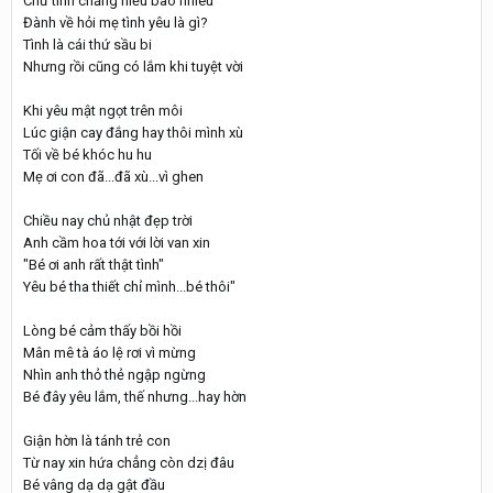
Chữ tình chẳng hiểu bao nhiêu
Đành về hỏi mẹ tình yêu là gì?
Tình là cái thứ sầu bi
Nhưng rồi cũng có lắm khi tuyệt vời
Khi yêu mật ngọt trên môi
Lúc giận cay đắng hay thôi mình xù
Tối về bé khóc hu hu
Mẹ ơi con đã...đã xù...vì ghen
Chiều nay chủ nhật đẹp trời
Anh cầm hoa tới với lời van xin
"Bé ơi anh rất thật tình"
Yêu bé tha thiết chỉ mình...bé thôi"
Lòng bé cảm thấy bồi hồi
Mân mê tà áo lệ rơi vì mừng
Nhìn anh thỏ thẻ ngập ngừng
Bé đây yêu lắm, thế nhưng...hay hờn
Giận hờn là tánh trẻ con
Từ nay xin hứa chẳng còn dzị đâu
Bé vâng dạ dạ gật đầu