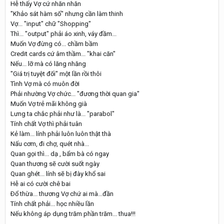
Hễ thấy Vợ cứ nhăn nhăn
"Khảo sát hàm số" nhưng cần làm thinh
Vợ... "input" chữ "Shopping"
Thì... "output" phải áo xinh, váy đầm...
Muốn Vợ đừng có... chầm bầm
Credit cards cứ âm thầm... "khai căn"
Nếu... lỡ mà có lăng nhăng
"Giá trị tuyệt đối" một lần rồi thôi
Tình Vợ mà có muôn đời
Phải nhường Vợ chức... "đương thời quan gia"
Muốn Vợ trẻ mãi không già
Lưng ta chắc phải như là... "parabol"
Tính chất Vợ thì phải tuân
Kẻ làm... lính phải luôn luôn thật thà
Nấu cơm, đi chợ, quét nhà...
Quan gọi thì... dạ , bẩm bà có ngay
Quan thương sẽ cười suốt ngày
Quan ghét... lính sẽ bị đày khổ sai
Hễ ai có cười chê bai
Ðổ thừa... thương Vợ chứ ai mà...đần
Tính chất phải... học nhiều lần
Nếu không áp dụng trăm phần trăm... thua!!!