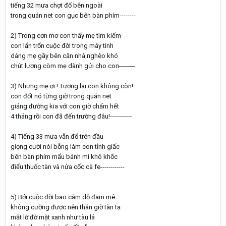
tiếng 32 mưa chợt đổ bên ngoài
trong quán net con gục bên bàn phím--------
2) Trong cơn mơ con thấy mẹ tìm kiếm
con lẩn trốn cuộc đời trong máy tính
dáng mẹ gầy bên căn nhà nghèo khó
chút lương còm mẹ dành gửi cho con--------
3) Nhưng mẹ ơi ! Tương lai con không còn!
con đốt nó từng giờ trong quán net
giảng đường kia với con giờ chấm hết
4 tháng rồi con đã đến trường đâu!-----------
4) Tiếng 33 mưa vẫn đổ trên đầu
giọng cười nói bỗng làm con tỉnh giấc
bên bàn phím mẩu bánh mì khô khốc
điếu thuốc tàn và nửa cốc cà fe------------
5) Bởi cuộc đời bao cám dỗ đam mê
không cưỡng được nên thân giờ tàn tạ
mắt lờ đờ mặt xanh như tàu lá