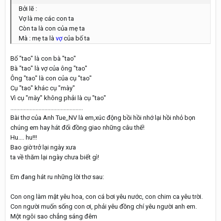
Bởi lẽ :
Vợ là mẹ các con ta
Còn ta là con của mẹ ta
Mà : mẹ ta là
vợ
của bố ta
Bố "tao" là con bà "tao"
Bà "tao" là vợ của ông "tao"
Ông "tao" là con của cụ "tao"
Cụ "tao" khác cụ "mày"
Vì cụ "mày" không phải là cụ "tao"
.................................................
Bài thơ của Anh Tue_NV là em,xúc động bồi hồi nhớ lại hồi nhỏ bọn
chúng em hay hát đối đồng giao những câu thế!
Hu.... hu!!!
Bao giờ trở lại ngày xưa
ta về thăm lại ngày chưa biết gì!
Em đang hát ru những lời thơ sau:
Con ong làm mật yêu hoa, con cá bơi yêu nước, con chim ca yêu trời.
Con người muốn sống con ơi, phải yêu đồng chí yêu người anh em.
Một ngôi sao chẳng sáng đêm