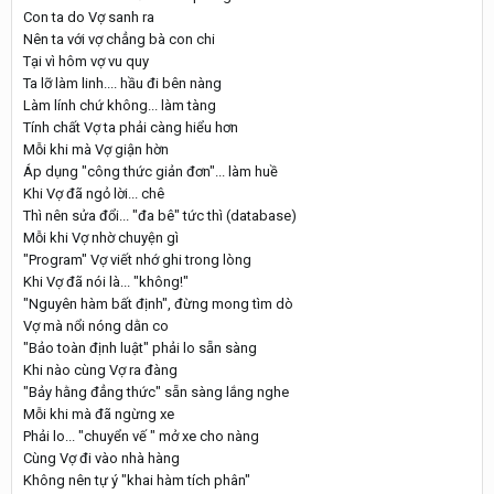
Con ta do Vợ sanh ra
Nên ta với vợ chẳng bà con chi
Tại vì hôm vợ vu quy
Ta lỡ làm linh.... hầu đi bên nàng
Làm lính chứ không... làm tàng
Tính chất Vợ ta phải càng hiểu hơn
Mỗi khi mà Vợ giận hờn
Áp dụng "công thức giản đơn"... làm huề
Khi Vợ đã ngỏ lời... chê
Thì nên sửa đổi... "đa bê" tức thì (database)
Mỗi khi Vợ nhờ chuyện gì
"Program" Vợ viết nhớ ghi trong lòng
Khi Vợ đã nói là... "không!"
"Nguyên hàm bất định", đừng mong tìm dò
Vợ mà nổi nóng dằn co
"Bảo toàn định luật" phải lo sẵn sàng
Khi nào cùng Vợ ra đàng
"Bảy hằng đẳng thức" sẵn sàng lắng nghe
Mỗi khi mà đã ngừng xe
Phải lo... "chuyển vế " mở xe cho nàng
Cùng Vợ đi vào nhà hàng
Không nên tự ý "khai hàm tích phân"