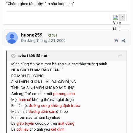
"Chẳng ghen tầm bậy làm sầu lòng anh"
4
huong259
351
Đã đăng
Tháng 5 21, 2009
svba1608 đã nói:
Mình cũng xin post một bài thơ của các thầy trường mình.
NHÀ GIÁO PHẠM ĐẮC THÀNH
BỘ MÔN THI CÔNG
SINH VIÊN KHOÁ I – KHOA XÂY DỰNG
TÌNH CA SINH VIÊN KHOA XÂY DỰNG
Anh nghĩ về em như một
phương trình
Một
hàm số
không thể nào giải được
Em là một
đường cong không định trước
Mà anh là
đường tiệm cận
đi theo
Khi hôm nào ta nắm tay nhau
Là
giao tuyến
cuộc đời trên
mặt đứng
Là
cốt liệu
cho tình yêu
kết dính