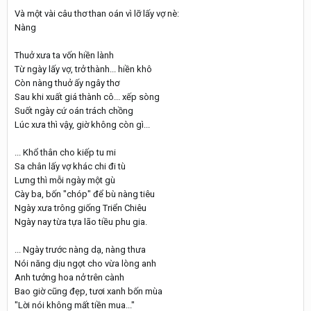
Và một vài câu thơ than oán vì lỡ lấy vợ nè:
Nàng
Thuở xưa ta vốn hiền lành
Từ ngày lấy vợ, trở thành... hiền khô
Còn nàng thuở ấy ngây thơ
Sau khi xuất giá thành cô... xếp sòng
Suốt ngày cứ oán trách chồng
Lúc xưa thì vậy, giờ không còn gì...
... Khổ thân cho kiếp tu mi
Sa chân lấy vợ khác chi đi tù
Lưng thì mỗi ngày một gù
Cày ba, bốn "chóp" để bù nàng tiêu
Ngày xưa trông giống Triển Chiêu
Ngày nay từa tựa lão tiều phu gia.
... Ngày trước nàng dạ, nàng thưa
Nói năng dịu ngọt cho vừa lòng anh
Anh tưởng hoa nở trên cành
Bao giờ cũng đẹp, tươi xanh bốn mùa
"Lời nói không mất tiền mua..."