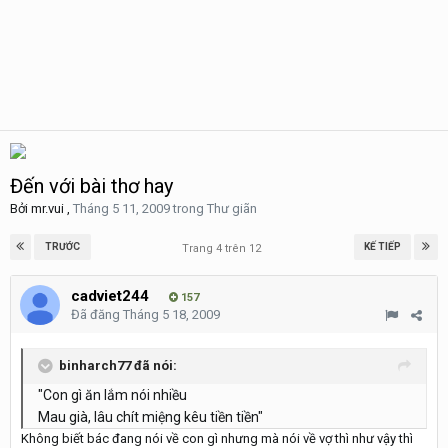
Đến với bài thơ hay
Bởi
mr.vui
,
Tháng 5 11, 2009
trong
Thư giãn
TRƯỚC
KẾ TIẾP
Trang 4 trên 12
cadviet244
157
Đã đăng
Tháng 5 18, 2009
binharch77 đã nói:
"Con gì ăn lắm nói nhiều
Mau già, lâu chít miệng kêu tiền tiền"
Không biết bác đang nói về con gì nhưng mà nói về vợ thì như vậy thì