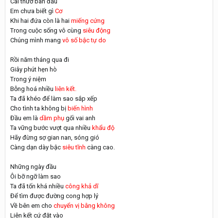
Cái thưở ban đầu
Em chưa biết gì
Cơ
Khi hai đứa còn là hai
miếng cứng
Trong cuộc sống vô cùng
siêu động
Chúng mình mang
vô số bậc tự do
Rồi năm tháng qua đi
Giây phút hẹn hò
Trong ý niệm
Bỗng hoá nhiều
liên kết.
Ta đã khéo để làm sao sắp xếp
Cho tình ta không bị
biến hình
Đầu em là
dầm phụ
gối vai anh
Ta vững bước vượt qua nhiều
khẩu độ
Hãy đừng sợ gian nan, sóng gió
Càng dạn dày bậc
siêu tĩnh
càng cao.
Những ngày đầu
Ôi bỡ ngỡ làm sao
Ta đã tốn khá nhiều
công khả dĩ
Để tìm được đường cong hợp lý
Về bên em cho
chuyển vị bằng không
Liên kết cứ đặt vào