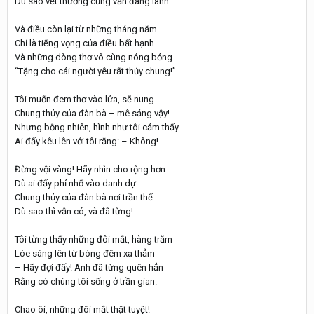
Dù sao vết thương cũng vẫn đang lành…
Và điều còn lại từ những tháng năm
Chỉ là tiếng vọng của điều bất hạnh
Và những dòng thơ vô cùng nóng bỏng
“Tặng cho cái người yêu rất thủy chung!”
Tôi muốn đem thơ vào lửa, sẽ nung
Chung thủy của đàn bà – mê sảng vậy!
Nhưng bỗng nhiên, hình như tôi cảm thấy
Ai đấy kêu lên với tôi rằng: – Không!
Đừng vội vàng! Hãy nhìn cho rộng hơn:
Dù ai đấy phỉ nhổ vào danh dự
Chung thủy của đàn bà nơi trần thế
Dù sao thì vẫn có, và đã từng!
Tôi từng thấy những đôi mắt, hàng trăm
Lóe sáng lên từ bóng đêm xa thẳm
– Hãy đợi đấy! Anh đã từng quên hẳn
Rằng có chúng tôi sống ở trần gian.
Chao ôi, những đôi mắt thật tuyệt!