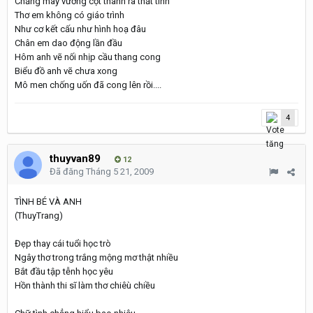
Chẳng may vướng cột thành ra thất tình
Thơ em không có giáo trình
Như cơ kết cấu như hình hoạ đâu
Chân em dao động lần đầu
Hôm anh vẽ nối nhịp cầu thang cong
Biểu đồ anh vẽ chưa xong
Mô men chống uốn đã cong lên rồi....
4
thuyvan89
12
Đã đăng
Tháng 5 21, 2009
TÌNH BÉ VÀ ANH
(ThuyTrang)
Đẹp thay cái tuổi học trò
Ngây thơ trong trắng mộng mơ thật nhiều
Bắt đầu tập tễnh học yêu
Hồn thành thi sĩ làm thơ chiêù chiều