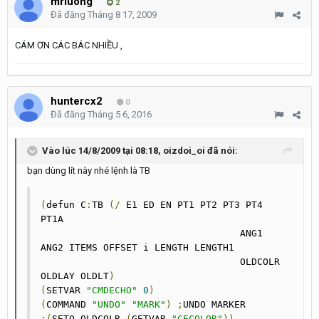
mrluong
2
Đã đăng
Tháng 8 17, 2009
CÁM ƠN CÁC BÁC NHIỀU ,
huntercx2
0
Đã đăng
Tháng 5 6, 2016
Vào lúc 14/8/2009 tại 08:18, oizdoi_oi đã nói:
bạn dùng lít này nhé lệnh là TB
(
defun C
:
TB 
(/
 E1 ED EN PT1 PT2 PT3 PT4 
PT1A

				   ANG1 
ANG2 ITEMS OFFSET i LENGTH LENGTH1

				   OLDCOLR 
OLDLAY OLDLT
)
(
SETVAR 
"CMDECHO"
0
)
(
COMMAND 
"UNDO"
"MARK"
)
;
;(
SETQ OLDCOLR 
(
GETVAR 
"CECOLOR"
))