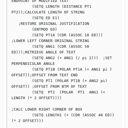
ENDPOINT OF MODIFIED TEXT

	 (SETQ LENGTH (DISTANCE PT1 
PT2));CALCULATE LENGTH OF STRING

	 (SETQ ED E1)				
   ;RESTORE ORIGINAL JUSTIFICATION

	 (ENTMOD ED)

	 (SETQ PT1A (CDR (ASSOC 10 ED))) 
;LOWER LEFT CORNER ORIGINAL STRING

	 (SETQ ANG1 (CDR (ASSOC 50 
ED)));RETRIEVE ANGLE OF TEXT

	 (SETQ ANG2 (+ ANG1 (/ pi 2)))  ;SET 
PERPENDICULAR ANGLE

	 (SETQ PT1B (POLAR PT1A (+ ANG1 pi ) 
OFFSET));OFFSET FROM TEXT END

	 (SETQ PT1 (POLAR PT1B (+ ANG2 pi) 
OFFSET)) ;OFFSET FROM BTM OF TEXT

	 (SETQ  PT2  (POLAR  PT1  ANG1 (+ 
LENGTH (* 2 OFFSET))))

;CALC LOWER RIGHT CORNER OF BOX

	 (SETQ LENGTH1 (+ (CDR (ASSOC 40 ED)) 
(* 2 OFFSET)))
