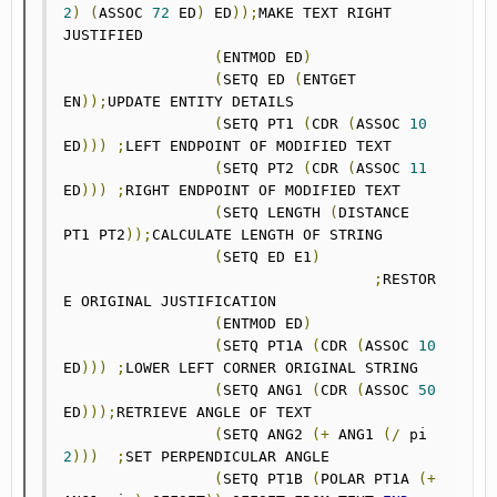
2
)
(
ASSOC 
72
 ED
)
 ED
));
MAKE TEXT RIGHT 
JUSTIFIED

(
ENTMOD ED
)
(
SETQ ED 
(
ENTGET 
EN
));
UPDATE ENTITY DETAILS

(
SETQ PT1 
(
CDR 
(
ASSOC 
10
ED
)))
;
LEFT ENDPOINT OF MODIFIED TEXT

(
SETQ PT2 
(
CDR 
(
ASSOC 
11
ED
)))
;
RIGHT ENDPOINT OF MODIFIED TEXT

(
SETQ LENGTH 
(
DISTANCE 
PT1 PT2
));
CALCULATE LENGTH OF STRING

(
SETQ ED E1
)
;
RESTOR
E ORIGINAL JUSTIFICATION

(
ENTMOD ED
)
(
SETQ PT1A 
(
CDR 
(
ASSOC 
10
ED
)))
;
LOWER LEFT CORNER ORIGINAL STRING

(
SETQ ANG1 
(
CDR 
(
ASSOC 
50
ED
)));
RETRIEVE ANGLE OF TEXT

(
SETQ ANG2 
(+
 ANG1 
(/
 pi 
2
)))
;
SET PERPENDICULAR ANGLE

(
SETQ PT1B 
(
POLAR PT1A 
(+