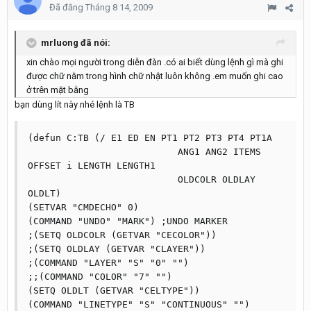
Đã đăng
Tháng 8 14, 2009
mrluong đã nói:
xin chào mọi người trong diễn đàn .có ai biết dùng lệnh gì mà ghi
được chữ nằm trong hình chữ nhật luôn không .em muốn ghi cao
ở trên mặt bằng
bạn dùng lít này nhé lệnh là TB
(defun C:TB (/ E1 ED EN PT1 PT2 PT3 PT4 PT1A

			   ANG1 ANG2 ITEMS 
OFFSET i LENGTH LENGTH1

			   OLDCOLR OLDLAY 
OLDLT)

(SETVAR "CMDECHO" 0)

(COMMAND "UNDO" "MARK") ;UNDO MARKER

;(SETQ OLDCOLR (GETVAR "CECOLOR"))

;(SETQ OLDLAY (GETVAR "CLAYER"))

;(COMMAND "LAYER" "S" "0" "")

;;(COMMAND "COLOR" "7" "")

(SETQ OLDLT (GETVAR "CELTYPE"))

(COMMAND "LINETYPE" "S" "CONTINUOUS" "")
