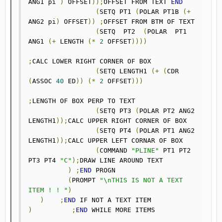
ANG1 pi 
)
 OFFSET
));
OFFSET FROM TEXT 
END
(
SETQ PT1 
(
POLAR PT1B 
(+
ANG2 pi
)
 OFFSET
))
;
OFFSET FROM BTM OF TEXT

(
SETQ  PT2  
(
POLAR  PT1  
ANG1 
(+
 LENGTH 
(*
2
 OFFSET
))))
;
CALC LOWER RIGHT CORNER OF BOX

(
SETQ LENGTH1 
(+
(
CDR 
(
ASSOC 
40
 ED
))
(*
2
 OFFSET
)))
;
LENGTH OF BOX PERP TO TEXT

(
SETQ PT3 
(
POLAR PT2 ANG2 
LENGTH1
));
CALC UPPER RIGHT CORNER OF BOX

(
SETQ PT4 
(
POLAR PT1 ANG2 
LENGTH1
));
CALC UPPER LEFT CORNAR OF BOX

(
COMMAND 
"PLINE"
 PT1 PT2 
PT3 PT4 
"C"
);
DRAW LINE AROUND TEXT

)
;
END
 PROGN

(
PROMPT 
"\nTHIS IS NOT A TEXT 
ITEM ! ! "
)
)
;
END
)
;
END
 WHILE MORE ITEMS
