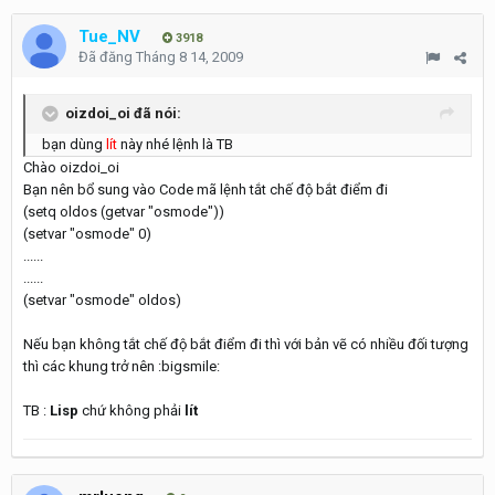
Tue_NV
3918
Đã đăng
Tháng 8 14, 2009
oizdoi_oi đã nói:
bạn dùng
lít
này nhé lệnh là TB
Chào oizdoi_oi
Bạn nên bổ sung vào Code mã lệnh tắt chế độ bắt điểm đi
(setq oldos (getvar "osmode"))
(setvar "osmode" 0)
......
......
(setvar "osmode" oldos)
Nếu bạn không tắt chế độ bắt điểm đi thì với bản vẽ có nhiều đối tượng
thì các khung trở nên :bigsmile:
TB :
Lisp
chứ không phải
lít