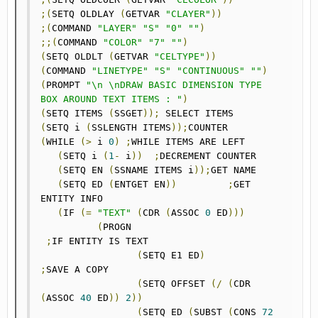
;(
SETQ OLDLAY 
(
GETVAR 
"CLAYER"
))
;(
COMMAND 
"LAYER"
"S"
"0"
""
)
;;(
COMMAND 
"COLOR"
"7"
""
)
(
SETQ OLDLT 
(
GETVAR 
"CELTYPE"
))
(
COMMAND 
"LINETYPE"
"S"
"CONTINUOUS"
""
)
(
PROMPT 
"\n \nDRAW BASIC DIMENSION TYPE 
BOX AROUND TEXT ITEMS : "
)
(
SETQ ITEMS 
(
SSGET
));
(
SETQ i 
(
SSLENGTH ITEMS
));
(
WHILE 
(>
 i 
0
)
;
WHILE ITEMS ARE LEFT

(
SETQ i 
(
1
-
 i
))
;
DECREMENT COUNTER

(
SETQ EN 
(
SSNAME ITEMS i
));
GET NAME

(
SETQ ED 
(
ENTGET EN
))
;
GET 
ENTITY INFO

(
IF 
(=
"TEXT"
(
CDR 
(
ASSOC 
0
 ED
)))
(
PROGN				
;
IF ENTITY IS TEXT

(
SETQ E1 ED
)
;
SAVE A COPY

(
SETQ OFFSET 
(/
(
CDR 
(
ASSOC 
40
 ED
))
2
))
(
SETQ ED 
(
SUBST 
(
CONS 
72