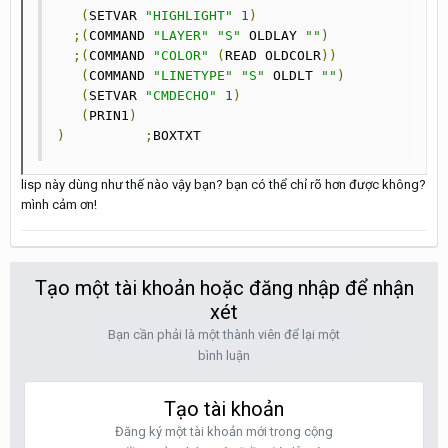
(
SETVAR 
"HIGHLIGHT"
1
)
;(
COMMAND 
"LAYER"
"S"
 OLDLAY 
""
)
;(
COMMAND 
"COLOR"
(
READ OLDCOLR
))
(
COMMAND 
"LINETYPE"
"S"
 OLDLT 
""
)
(
SETVAR 
"CMDECHO"
1
)
(
PRIN1
)
)
;
BOXTXT
lisp này dùng như thế nào vậy bạn? bạn có thể chỉ rõ hơn được không?
mình cảm ơn!
Tạo một tài khoản hoặc đăng nhập để nhận
xét
Bạn cần phải là một thành viên để lại một
bình luận
Tạo tài khoản
Đăng ký một tài khoản mới trong cộng