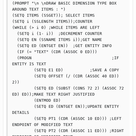
(PROMPT "\n \nDRAW BASIC DIMENSION TYPE BOX 
AROUND TEXT ITEMS : ")

(SETQ ITEMS (SSGET)); SELECT ITEMS

(SETQ i (SSLENGTH ITEMS));COUNTER

(WHILE (> i 0) ;WHILE ITEMS ARE LEFT

  (SETQ i (1- i))  ;DECREMENT COUNTER

  (SETQ EN (SSNAME ITEMS i));GET NAME

  (SETQ ED (ENTGET EN))	 ;GET ENTITY INFO

  (IF (= "TEXT" (CDR (ASSOC 0 ED)))

  (PROGN				 ;IF 
ENTITY IS TEXT

	 (SETQ E1 ED)		;SAVE A COPY

	 (SETQ OFFSET (/ (CDR (ASSOC 40 ED)) 
2))

	 (SETQ ED (SUBST (CONS 72 2) (ASSOC 72 
ED) ED));MAKE TEXT RIGHT JUSTIFIED

	 (ENTMOD ED)

	 (SETQ ED (ENTGET EN));UPDATE ENTITY 
DETAILS

	 (SETQ PT1 (CDR (ASSOC 10 ED))) ;LEFT 
ENDPOINT OF MODIFIED TEXT

	 (SETQ PT2 (CDR (ASSOC 11 ED))) ;RIGHT 