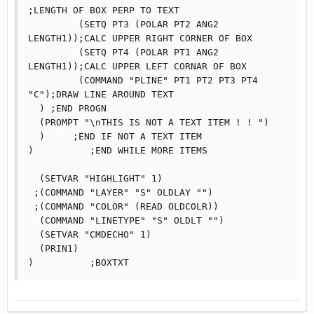
;LENGTH OF BOX PERP TO TEXT

	 (SETQ PT3 (POLAR PT2 ANG2 
LENGTH1));CALC UPPER RIGHT CORNER OF BOX

	 (SETQ PT4 (POLAR PT1 ANG2 
LENGTH1));CALC UPPER LEFT CORNAR OF BOX

	 (COMMAND "PLINE" PT1 PT2 PT3 PT4 
"C");DRAW LINE AROUND TEXT

  ) ;END PROGN

  (PROMPT "\nTHIS IS NOT A TEXT ITEM ! ! ")

  )	;END IF NOT A TEXT ITEM

)	   ;END WHILE MORE ITEMS

  (SETVAR "HIGHLIGHT" 1)

 ;(COMMAND "LAYER" "S" OLDLAY "")

 ;(COMMAND "COLOR" (READ OLDCOLR))

  (COMMAND "LINETYPE" "S" OLDLT "")

  (SETVAR "CMDECHO" 1)

  (PRIN1)

)	   ;BOXTXT