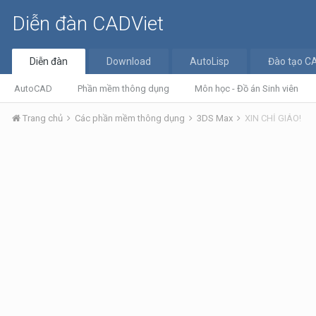
Diễn đàn CADViet
Diễn đàn
Download
AutoLisp
Đào tạo C
AutoCAD
Phần mềm thông dụng
Môn học - Đồ án Sinh viên
Trang chủ
Các phần mềm thông dụng
3DS Max
XIN CHỈ GIÁO!